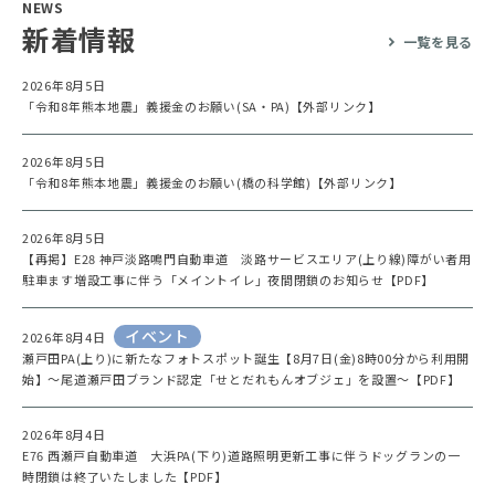
NEWS
新着情報
一覧を見る
2026年8月5日
「令和8年熊本地震」義援金のお願い(SA・PA)【外部リンク】
2026年8月5日
「令和8年熊本地震」義援金のお願い(橋の科学館)【外部リンク】
2026年8月5日
【再掲】E28 神戸淡路鳴門自動車道 淡路サービスエリア(上り線)障がい者用
駐車ます増設工事に伴う「メイントイレ」夜間閉鎖のお知らせ【PDF】
イベント
2026年8月4日
瀬戸田PA(上り)に新たなフォトスポット誕生【8月7日(金)8時00分から利用開
始】～尾道瀬戸田ブランド認定「せとだれもんオブジェ」を設置～【PDF】
2026年8月4日
E76 西瀬戸自動車道 大浜PA(下り)道路照明更新工事に伴うドッグランの一
時閉鎖は終了いたしました【PDF】