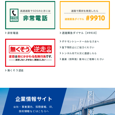
非常電話
道路緊急ダイヤル【#9910】
ポケモントレーナーのみなさまへ
落下物防止にご協力ください
トンネル内で火災に遭遇したら
農薬（除草剤）散布にご理解ください
無くそう逆走
企業情報サイト
会社・事業案内、採用情報、IR、
技術情報などはこちらへ