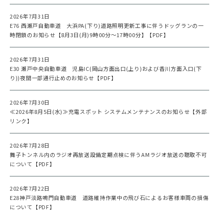
2026年7月31日
E76 西瀬戸自動車道 大浜PA(下り)道路照明更新工事に伴うドッグランの一
時閉鎖のお知らせ【8月3日(月)9時00分～17時00分】【PDF】
2026年7月31日
E30 瀬戸中央自動車道 児島IC(岡山方面出口(上り)および香川方面入口(下
り))夜間一部通行止めのお知らせ【PDF】
2026年7月30日
≪2026年8月5日(水)≫充電スポット システムメンテナンスのお知らせ【外部
リンク】
2026年7月28日
舞子トンネル内のラジオ再放送設備定期点検に伴うAMラジオ放送の聴取不可
について【PDF】
2026年7月22日
E28神戸淡路鳴門自動車道 道路維持作業中の飛び石によるお客様車両の損傷
について【PDF】