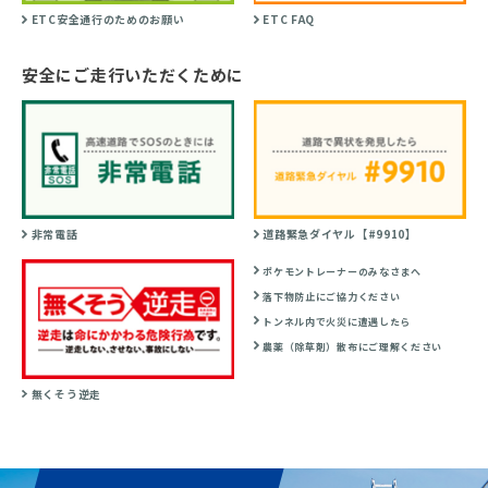
ETC安全通行のためのお願い
ETC FAQ
安全にご走行いただくために
非常電話
道路緊急ダイヤル【#9910】
ポケモントレーナーのみなさまへ
落下物防止にご協力ください
トンネル内で火災に遭遇したら
農薬（除草剤）散布にご理解ください
無くそう逆走