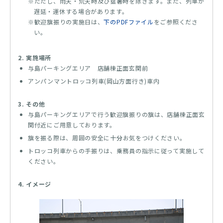
※ただし、雨天・荒天時及び猛暑時を除きます。また、列車が
遅延・運休する場合があります。
※歓迎旗振りの実施日は、
下のPDFファイル
をご参照くださ
い。
2. 実施場所
与島パーキングエリア 店舗棟正面玄関前
アンパンマントロッコ列車(岡山方面行き)車内
3. その他
与島パーキングエリアで行う歓迎旗振りの旗は、店舗棟正面玄
関付近にご用意しております。
旗を振る際は、周囲の安全に
十分
お気をつけください。
トロッコ列車からの手振りは、乗務員の指示に従って実施して
ください。
4. イメージ