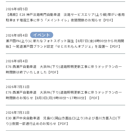
2026年8月5日
【再掲】E28 神戸淡路鳴門自動車道 淡路サービスエリア(上り線)障がい者用
駐車ます増設工事に伴う「メイントイレ」夜間閉鎖のお知らせ【PDF】
イベント
2026年8月4日
瀬戸田PA(上り)に新たなフォトスポット誕生【8月7日(金)8時00分から利用開
始】～尾道瀬戸田ブランド認定「せとだれもんオブジェ」を設置～【PDF】
2026年8月4日
E76 西瀬戸自動車道 大浜PA(下り)道路照明更新工事に伴うドッグランの一
時閉鎖は終了いたしました【PDF】
2026年7月31日
E76 西瀬戸自動車道 大浜PA(下り)道路照明更新工事に伴うドッグランの一
時閉鎖のお知らせ【8月3日(月)9時00分～17時00分】【PDF】
2026年7月31日
E30 瀬戸中央自動車道 児島IC(岡山方面出口(上り)および香川方面入口(下
り))夜間一部通行止めのお知らせ【PDF】