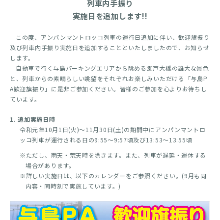
列車内手振り
実施日を追加します!!
この度、アンパンマントロッコ列車の運行日追加に伴い、歓迎旗振り
及び列車内手振り実施日を追加することといたしましたので、お知らせ
します。
自動車で行く与島パーキングエリアから眺める瀬戸大橋の雄大な景色
と、列車からの素晴らしい眺望をそれぞれお楽しみいただける「与島P
A歓迎旗振り」に是非ご参加ください。皆様のご参加を心よりお待ちし
ています。
1. 追加実施日時
令和元年10月1日(火)～11月30日(土)の期間中にアンパンマントロ
ッコ列車が運行される日の9:55～9:57頃及び13:53～13:55頃
※ただし、雨天・荒天時を除きます。また、列車が遅延・運休する
場合があります。
※詳しい実施日は、以下のカレンダーをご参照ください。(9月も同
内容・同時刻で実施しています。)