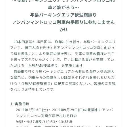
車と繋がろう～
与島パーキングエリア歓迎旗振り
アンパンマントロッコ列車内手振りに参加しません
か!!
JB本四高速とJR四国は、昨年に引き続き、与島パーキングエリ
アから、瀬戸大橋を走行するアンパンマントロッコ列車に向かっ
て旗を振ることにより歓迎の意を表し、列車の乗客の皆様から手
を振って応えていただくことで、互いに繋がる喜びを実感してい
ただける「与島PA歓迎旗振り」を実施します。
自動車で行く与島パーキングエリアから眺める瀬戸大橋の雄大
な景色と、列車からの素晴らしい眺望をそれぞれお楽しみいただ
ける「与島PA歓迎旗振り」に是非ご参加ください。皆様のご参加
を心よりお待ちしています。
1. 実施日時
2019年3月16日(土)～2019年9月29日(日)の期間中にアンパ
ンマントロッコ列車が運行される日の
9:55～9:57頃及び13:53～13:55頃