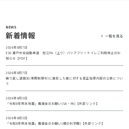
NEWS
新着情報
一覧を見る
2026年8月7日
E30 瀬戸中央自動車道 粒江PA（上り）バリアフリートイレご利用停止のお
知らせ【PDF】
2026年8月7日
繰り返し道路法(車両制限令)に違反した者に対する是正指導内容の公表につい
て
2026年8月5日
「令和8年熊本地震」義援金のお願い(SA・PA)【外部リンク】
2026年8月5日
「令和8年熊本地震」義援金のお願い(橋の科学館)【外部リンク】