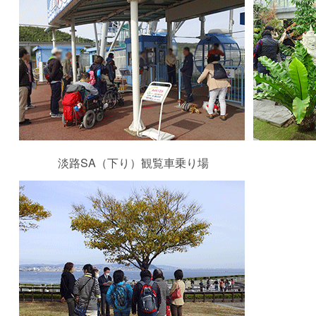
淡路SA（下り）観覧車乗り場