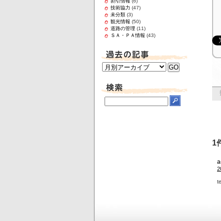
割引情報
(6)
技術協力
(47)
未分類
(3)
観光情報
(50)
道路の管理
(11)
ＳＡ・ＰＡ情報
(43)
1
a
2
t