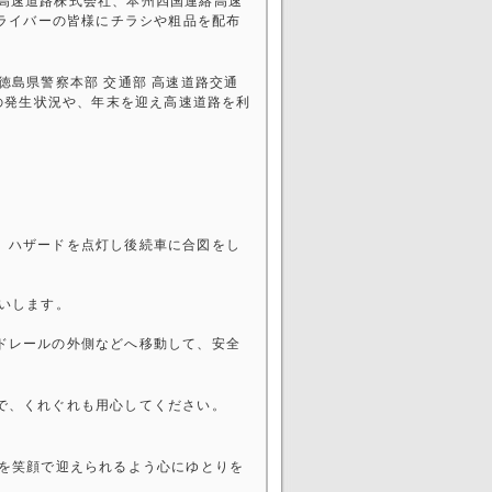
日本高速道路株式会社、本州四国連絡高速
ドライバーの皆様にチラシや粗品を配布
島県警察本部 交通部 高速道路交通
の発生状況や、年末を迎え高速道路を利
。
、ハザードを点灯し後続車に合図をし
いします。
ドレールの外側などへ移動して、安全
で、くれぐれも用心してください。
。
を笑顔で迎えられるよう心にゆとりを