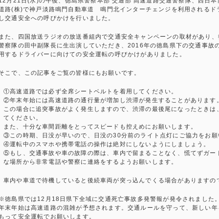
12月21日(水)の午後、徳島県警察本部 交通部 高速道路交通警察隊、西
道路(株)で神戸淡路鳴門自動車道 鳴門北インターチェンジを利用される
し交通安全への呼びかけを行いました。
また、四国放送ラジオの放送番組内で交通安全キャンペーンの取材があり、徳
警察隊の田中副隊長に生出演していただき、2016年の徳島県下の交通事故
用するドライバーに向けての安全運転の呼びかけがありました。
そこで、この記事をご覧の皆様にもお願いです。
①高速道路では必ず全席シートベルトを着用してください。
②年末年始には高速道路の通行量が増加し渋滞が発生することがあります
この場合に追突事故がよく発生しますので、渋滞の最後尾になったときは
てください。
また、十分な車間距離をとってスピードも控えめにお願いします。
③この時期、日没が早いので、日没の30分前のライト点灯にご協力をお願
④運転中のスマホや携帯電話の操作は絶対にしないようにしましょう。
⑤もし、交通事故や車の故障の際は、車内で留まることなく、慌てずガー
な場所から非常電話や警察に連絡をするようお願いします。
車内や車道で待機していると後続車両が突っ込んでくる場合がありますの
※徳島県では12月18日県下全域に交通死亡事故多発警報が発令されました
年末年始は高速道路の混雑が予想されます。交通ルールを守って、新しい年
もって安全運転でお願いします。