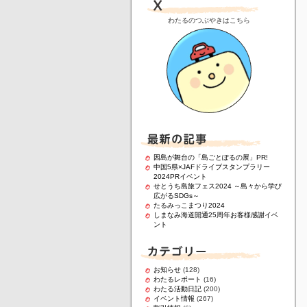
わたるのつぶやきはこちら
因島が舞台の「島ごとぽるの展」PR!
中国5県×JAFドライブスタンプラリー
2024PRイベント
せとうち島旅フェス2024 ～島々から学び
広がるSDGs～
たるみっこまつり2024
しまなみ海道開通25周年お客様感謝イベ
ント
お知らせ
(128)
わたるレポート
(16)
わたる活動日記
(200)
イベント情報
(267)