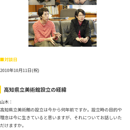
今治市玉川近代美術館（徳生記念
やかげ郷土美術館
兵庫陶芸美術館
大分市美術館
館）
耕三寺博物館
中津万象園・丸亀美術館
北川村「モネの庭」マルモッタン
笠岡市立竹喬美術館
ROKKO森の音ミュージアム
村上三島記念館（今治市上浦歴史
ふくやま美術館
金刀比羅宮 表書院
民俗資料館）
井原市立平櫛田中美術館
南あわじ市滝川記念美術館玉青館
ふくやま草戸千軒ミュージアム
金刀比羅宮 高橋由一館
今治市大三島美術館
（広島県立歴史博物館）
華鴒大塚美術館
淡路市立中浜稔猫美術館
金刀比羅宮 宝物館
ところミュージアム大三島
奥田元宋・小由女美術館
高梁市成羽美術館
竹中大工道具館
■対談日
地中美術館
今治市伊東豊雄建築ミュージアム
下瀬美術館
2010年10月11日(祝)
新見美術館
橋の科学館
ベネッセハウス ミュージアム
今治市岩田健母と子のミュージア
犬島精錬所美術館
KOBEとんぼ玉ミュージアム
豊島美術館
ム
高知県立美術館設立の経緯
奈義町現代美術館
あかがねミュージアム（新居浜市
山木：
美術館）
高知県立美術館の設立は今から何年前ですか。設立時の目的や
理念は今に生きていると思いますが、それについてお話しいた
今治市村上海賊ミュージアム
だけますか。