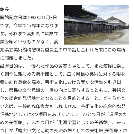
館長：
開館記念日は1993年11月3日
です。今年で17周年になりま
す。それまで高知県には県立
美術館というものがなく、高
知県立美術館構想検討委員会の中で話し合われた末にこの場所
に開館しました。
設置目的は、「優れた作品の鑑賞の場として、また気軽に楽し
く創作に親しめる美術館として、広く県民の美術に対する眼を
養い創作意欲を高め、芸術文化における豊かな活動を引き出
し、県民の文化意識の一層の向上に寄与するとともに、芸術文
化の総合的発信基地となることを目的とする」と、どちらかと
いえば、一般的な印象かもしれません。芸術文化の総合的な発
信基地としては3つ項目をあげています。ひとつ目が「県民のた
めの美術館」、ふたつ目が「生涯学習としての美術館」、みっ
つ目が「幅広い文化活動の交流の場としての美術館(美術館・ホ