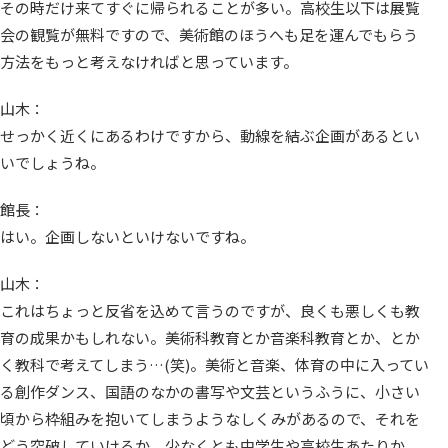
その時だけ来てすぐに帰られることが多い。高校生以下は展覧
会の観覧が無料ですので、美術館のほうへも足を運んでもらう
方法をもっと考えなければと思っています。
山木：
せっかく近くにあるわけですから、動線を結ぶ企画があるとい
いでしょうね。
館長：
はい。企画しないといけないですね。
山木：
これはちょっと反省を込めて言うのですが、良くも悪しくも教
育の成果かもしれない。美術科教育とか音楽科教育とか、とか
く教科で考えてしまう…(笑)。美術と音楽、体育の中に入ってい
る創作ダンス、国語のなかの書写や文芸というふうに、小さい
頃から枠組みを抱いてしまうようなしくみがあるので、それを
どう突破していけるか。少なくとも中学生や高校生あたりか