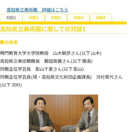
広島県立美術館
神戸市立博物館
高知県立美術館 詳細はこちら
岡山市立オリエント美術館
ひろしま美術館
対談1
対談2
対談3
対談4
対談5
神戸市立小磯記念美術館
山口県立美術館
岡山シティミュージアム
高知県立美術館に関しての対談1
広島市現代美術館
神戸ファッション美術館
下関市立美術館
林原美術館
徳島県立近代美術館
東広島市立美術館
■出席者
神戸ゆかりの美術館
山口県立萩美術館・浦上記念館
夢二郷土美術館（本館）
大塚国際美術館
鳴門教育大学大学院教授 山木朝彦さん(以下 山木)
呉市立美術館
香川県立ミュージアム
香雪美術館
高知県立美術館館長 藤田直義さん(以下 館長)
夢二郷土美術館 夢二生家記念
相生森林美術館
大和ミュージアム（呉市海事歴史
高松市美術館
同館主任学芸員 影山千夏さん(以下 影山)
館・少年山荘
芦屋市立美術博物館
愛媛県美術館
科学館）
同館主任学芸員(現・高知県文化財団企画課長) 河村章代さん
高松市塩江美術館
瀬戸内市立美術館
(以下 河村)
西宮市大谷記念美術館
セキ美術館
蘭島閣美術館
高知県立美術館
四国村ミウゼアム（四国民家博物
備前長船刀剣博物館
市立伊丹ミュージアム
ミウラート・ヴィレッジ（三浦美
尾道市立美術館
館･四国村ギャラリー）
香美市立美術館
術館）
北九州市立美術館
大原美術館
明石市立文化博物館
なかた美術館
香川県立東山魁夷せとうち美術館
香美市立やなせたかし記念館（ア
今治市河野美術館
倉敷市立美術館
ンパンマンミュージアム＆詩とメ
姫路市立美術館
大分県立美術館
平山郁夫美術館
丸亀市猪熊弦一郎現代美術館
ルヘン絵本館）