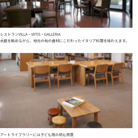
レストランVILLA・VIITIS・GALLERIA
水庭を眺めながら、地元の旬の食材にこだわったイタリア料理を味わえます。
兵庫県立美術館
横尾忠則現代美術館
岡山県立博物館
BBプラザ美術館
岡山県立美術館
アートライブラリーには子ども用の机も用意