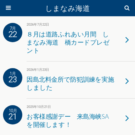
しまなみ海道
2026年7月22日
7月
22
８月は道路ふれあい月間 し
まなみ海道 橋カードプレゼ
ント
2026年1月23日
1月
23
因島北料金所で防犯訓練を実施
しました
2025年10月21日
10月
21
お客様感謝デー 来島海峡SA
を開催します！