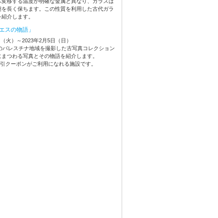
へ変移する温度が明確な金属と異なり、ガラスは
態を長く保ちます。この性質を利用した古代ガラ
を紹介します。
エスの物語」
6日（火）～2023年2月5日（日）
頭のパレスチナ地域を撮影した古写真コレクション
にまつわる写真とその物語を紹介します。
割引クーポンがご利用になれる施設です。