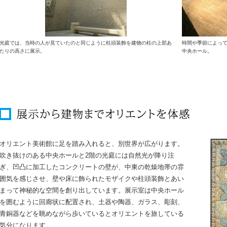
光庭では、当時の人が見ていたのと同じように柱頭装飾を建物の柱の上部あ
時間や季節によっ
たりの高さに展示。
中央ホール。
オリエント美術館に足を踏み入れると、別世界が広がります。
吹き抜けのある中央ホールと2階の光庭には自然光が降り注
ぎ、凹凸に加工したコンクリートの壁が、中東の乾燥地帯の雰
囲気を感じさせ、壁や床に飾られたモザイクや柱頭装飾とあい
まって神秘的な空間を創り出しています。展示室は中央ホール
を囲むように回廊状に配置され、土器や陶器、ガラス、彫刻、
青銅器などを眺めながら歩いているとオリエントを旅している
気分になります。