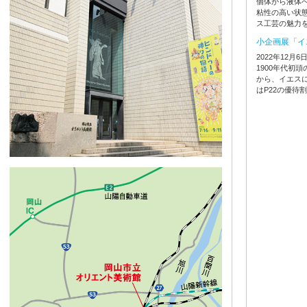
個体から液体
粘性の高い状
ス工芸の魅力
小企画展「イ
2022年12月
1900年代初
から、イエス
はP22の優待