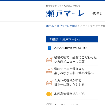
橋でつなぐ せとうちと旅人 マガジン
ホーム
>
瀬戸マーレ vol.54
> アートトラベラー vol.
情報誌「瀬戸マーレ」
2022 Autumn Vol.54 TOP
秘境の宿で、品質にこだわった
シカ肉メニューに舌鼓
森のジビエと焚き火を
楽しみながら非日常の世界へ
ミカンの香りがする
日本一に輝いたシシ肉
本四高速道路 SA・PA