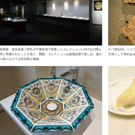
実業家・故安原真二郎氏が中東各地で収集したコレクション1,947点が岡山
4～5世紀頃、シリ
市に寄贈されたことを受け、開館。コレクションは館蔵品展で楽しめ、夏か
方体にして埋め込
ら秋にかけては特別展も開催。