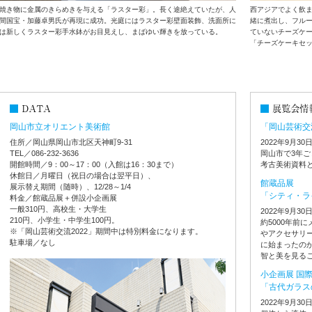
焼き物に金属のきらめきを与える「ラスター彩」。長く途絶えていたが、人
西アジアでよく飲
間国宝・加藤卓男氏が再現に成功。光庭にはラスター彩壁面装飾、洗面所に
緒に煮出し、フルー
は新しくラスター彩手水鉢がお目見えし、まばゆい輝きを放っている。
ていないチーズケ
「チーズケーキセッ
岡山市立オリエント美術館
「岡山芸術交流
住所／岡山県岡山市北区天神町9-31
2022年9月30
TEL／086-232-3636
岡山市で3年
開館時間／9：00～17：00（入館は16：30まで）
考古美術資料
休館日／月曜日（祝日の場合は翌平日）、
館蔵品展
展示替え期間（随時）、12/28～1/4
「シティ・ラ
料金／館蔵品展＋併設小企画展
一般310円、高校生・大学生
2022年9月30
210円、小学生・中学生100円。
約5000年前
※「岡山芸術交流2022」期間中は特別料金になります。
やアクセサリ
駐車場／なし
に始まったの
智と美を見る
小企画展 国際
「古代ガラス
2022年9月30