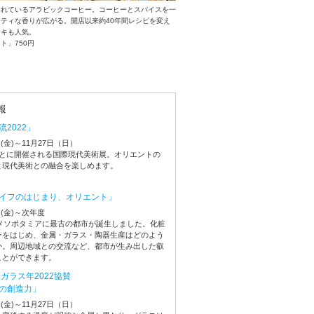
まれているアラビックコーヒー。コーヒーとスパイスを一
ティな香りが広がる。開店以来約40年間レシピを変え
ーキも人気。
ト」750円
2022」
日(金)～11月27日（日）
ごとに開催される国際現代美術展。オリエントの
と現代美術との融合を楽しめます。
イフのはじまり、オリエント」
日(金)～次年度
にメソポタミアに最古の都市が誕生しました。化粧
ーをはじめ、金属・ガラス・陶器生産はどのよう
か。周辺地域との交流など、都市が生み出した叡
ことができます。
ガラス年2022協賛
の創造力」
日(金)～11月27日（日）