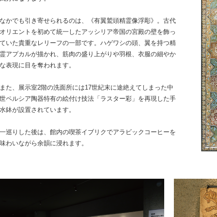
なかでも引き寄せられるのは、《有翼鷲頭精霊像浮彫》。古代
オリエントを初めて統一したアッシリア帝国の宮殿の壁を飾っ
ていた貴重なレリーフの一部です。ハゲワシの頭、翼を持つ精
霊アプカルが描かれ、筋肉の盛り上がりや羽根、衣服の細やか
な表現に目を奪われます。
また、展示室2階の洗面所には17世紀末に途絶えてしまった中
世ペルシア陶器特有の絵付け技法「ラスター彩」を再現した手
水鉢が設置されています。
一巡りした後は、館内の喫茶イブリクでアラビックコーヒーを
味わいながら余韻に浸れます。