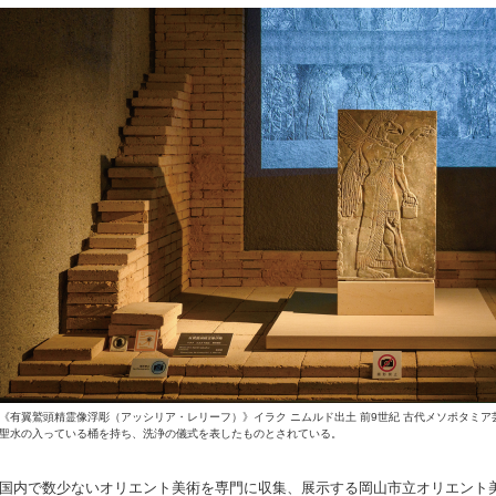
《有翼鷲頭精霊像浮彫（アッシリア・レリーフ）》イラク ニムルド出土 前9世紀 古代メソポタミア
聖水の入っている桶を持ち、洗浄の儀式を表したものとされている。
国内で数少ないオリエント美術を専門に収集、展示する岡山市立オリエント