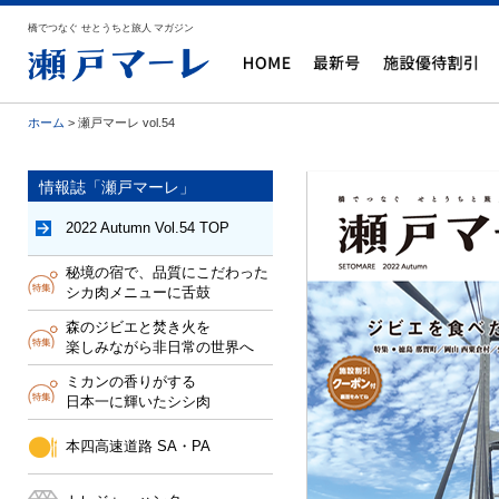
橋でつなぐ せとうちと旅人 マガジン
ホーム
> 瀬戸マーレ vol.54
情報誌「瀬戸マーレ」
2022 Autumn Vol.54 TOP
秘境の宿で、品質にこだわった
シカ肉メニューに舌鼓
森のジビエと焚き火を
楽しみながら非日常の世界へ
ミカンの香りがする
日本一に輝いたシシ肉
本四高速道路 SA・PA