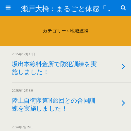
瀬戸大橋：まるごと体感「瀬戸大橋」見て・きいて 新鮮な感動を－JB本四高速－
カテゴリー ›
地域連携
2025年12月10日
坂出本線料金所で防犯訓練を実
施しました！
2025年12月5日
陸上自衛隊第14旅団との合同訓
練を実施しました！
2024年7月29日