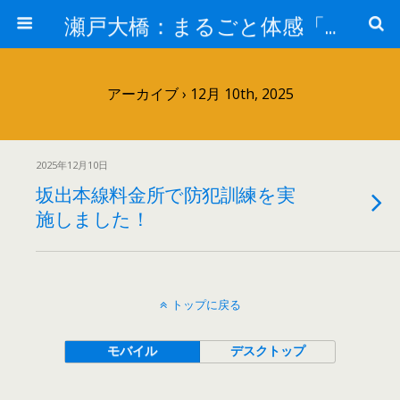
瀬戸大橋：まるごと体感「瀬戸大橋」見て・きいて 新鮮な感動を－JB本四高速－
アーカイブ › 12月 10th, 2025
2025年12月10日
坂出本線料金所で防犯訓練を実
施しました！
トップに戻る
モバイル
デスクトップ