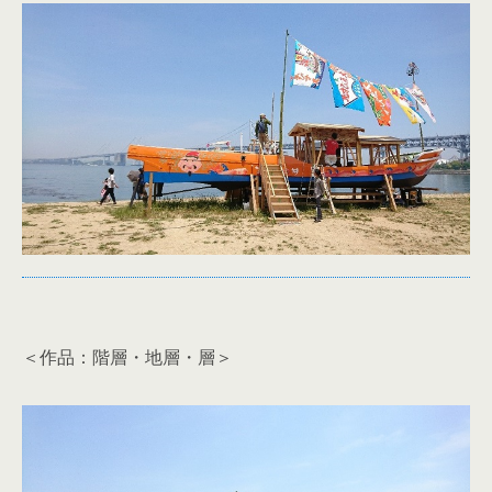
＜作品：階層・地層・層＞