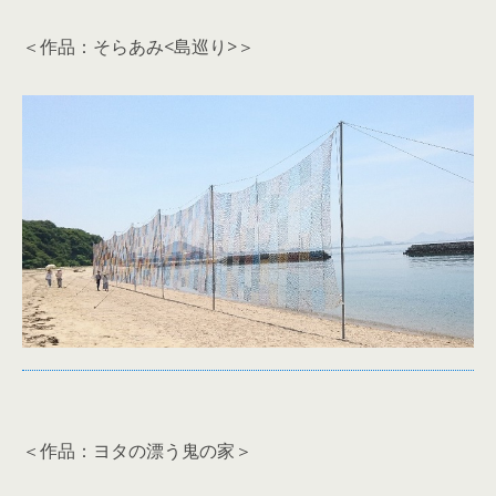
＜作品：そらあみ<島巡り>＞
＜作品：ヨタの漂う鬼の家＞