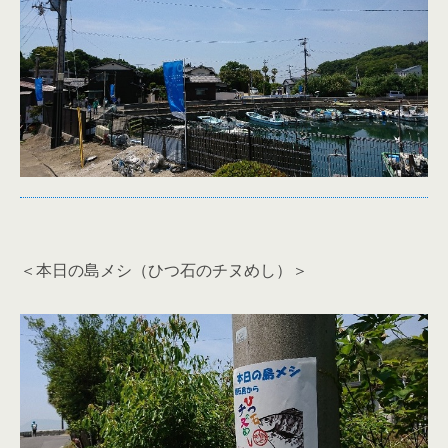
＜本日の島メシ（ひつ石のチヌめし）＞