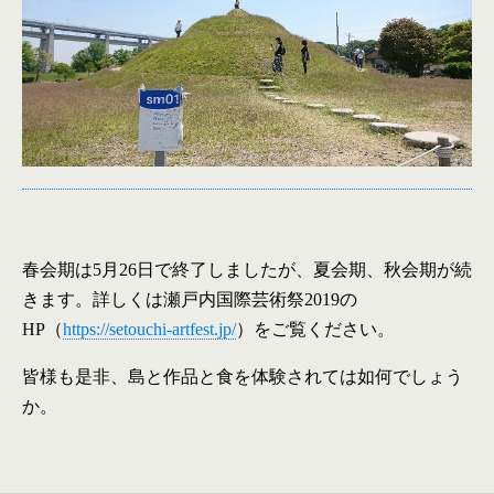
春会期は
5
月
26
日で終了しましたが、夏会期、秋会期が続
きます。詳しくは瀬戸内国際芸術祭
2019
の
HP
（
https://setouchi-artfest.jp/
）をご覧ください。
皆様も是非、島と作品と食を体験されては如何でしょう
か。