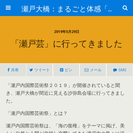
瀬戸大橋：まるごと体感「瀬戸大橋」見て・きいて 新鮮な感動を－JB本四高速－
2019年5月29日
「瀬戸芸」に行ってきました
共有
ツイート
ピン
メール
SMS
「瀬戸内国際芸術祭２０１９」が開催されていると聞
き、瀬戸大橋が間近に見える沙弥島会場に行ってきまし
た。
「瀬戸内国際芸術祭」とは？
瀬戸内国際芸術祭は、「海の復権」をテーマに掲げ、美