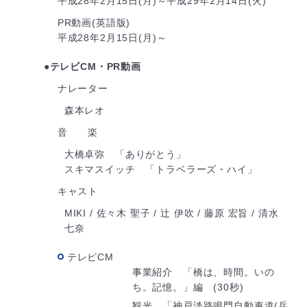
平成28年2月15日(月)～平成29年2月14日(火)
PR動画(英語版)
平成28年2月15日(月)～
●テレビCM・PR動画
ナレーター
森本レオ
音 楽
大橋卓弥 「ありがとう」
スキマスイッチ 「トラベラーズ・ハイ」
キャスト
MIKI / 佐々木 聖子 / 辻 伊吹 / 藤原 宏旨 / 清水
七奈
テレビCM
事業紹介 「橋は、時間。いの
ち。記憶。」編 (30秒)
観光 「神戸淡路鳴門自動車道(兵