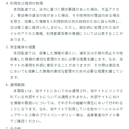
利用及び提供の制限
本四高速では、法令に基づく開示要請があった場合、不正アクセ
ス、脅迫等の違法行為があった場合、その他特別の理由のある場合
を除き、収集した情報を3.利用目的以外の目的のために自ら利用し、
又は第三者に提供いたしません。ただし、統計的に処理された当サ
イトのアクセス情報、利用者属性等の情報については公表することが
あります。
安全確保の措置
本四高速では、収集した情報の漏えい、滅失又はき損の防止その他
収集した情報の適切な管理のために必要な措置を講じます。なお、当
サイトの運用を外部に委託することがありますが、その際は委託先
においても収集した情報の適切な管理のための必要な措置を講じてい
ます。
適用範囲
本取扱いは、当サイトにおいてのみ適用され、当サイトにリンクさ
れている外部サイトについては適用されません。外部サイトにおけ
る情報の取扱いについては、それぞれの組織の責任において行われる
ことになります。なお、当サイトで利用している他のソーシャルメデ
ィアサービス等のプライバシーポリシー等は、各事業者のサイト等
でご確認ください。
その他