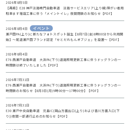
2026年8月5日
【再掲】E28 神戸淡路鳴門自動車道 淡路サービスエリア(上り線)障がい者用
駐車ます増設工事に伴う「メイントイレ」夜間閉鎖のお知らせ【PDF】
イベント
2026年8月4日
瀬戸田PA(上り)に新たなフォトスポット誕生【8月7日(金)8時00分から利用開
始】～尾道瀬戸田ブランド認定「せとだれもんオブジェ」を設置～【PDF】
2026年8月4日
E76 西瀬戸自動車道 大浜PA(下り)道路照明更新工事に伴うドッグランの一
時閉鎖は終了いたしました【PDF】
2026年7月31日
E76 西瀬戸自動車道 大浜PA(下り)道路照明更新工事に伴うドッグランの一
時閉鎖のお知らせ【8月3日(月)9時00分～17時00分】【PDF】
2026年7月31日
E30 瀬戸中央自動車道 児島IC(岡山方面出口(上り)および香川方面入口(下
り))夜間一部通行止めのお知らせ【PDF】