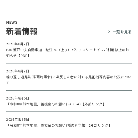
NEWS
新着情報
一覧を見る
2026年8月7日
E30 瀬戸中央自動車道 粒江PA（上り）バリアフリートイレご利用停止のお
知らせ【PDF】
2026年8月7日
繰り返し道路法(車両制限令)に違反した者に対する是正指導内容の公表につい
て
2026年8月5日
「令和8年熊本地震」義援金のお願い(SA・PA)【外部リンク】
2026年8月5日
「令和8年熊本地震」義援金のお願い(橋の科学館)【外部リンク】