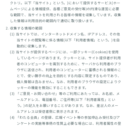
クトリ。以下「当サイト」という。)において提供するサービス(ホー
ムページによる情報提供、各種ご意見の受付等)の円滑な運営に必要
な範囲で、当サイトを利用される皆様の情報を収集しています。収集
した情報は利用目的の範囲内で適切に取り扱います。
収集する情報の範囲
(1) 当サイトでは、インターネットドメイン名、IPアドレス、その他
当サイトの閲覧等に係る情報(以下「利用者情報」という。)を自
動的に収集します。
(2) 当サイトが提供するページには、一部クッキー(Cookies)を使用
しているページがあります。クッキーとは、サイト提供者が利用
者のコンピューターを識別するために、サーバから利用者のブラ
ウザに送信され、利用者のコンピューターに蓄積される情報のこ
とで、使い勝手の向上を目的とする内容に限定するものであり、
個人情報は含みません。なお、利用者のブラウザの設定によりク
ッキーの機能を無効にすることもできます。
(3) 「ご意見・お問い合わせ」等のご利用にあたっては、お名前、メ
ールアドレス、電話番号、ご住所等(以下「利用者属性」とい
う。)の記入をお願いすることがあります。なお、差出人のメー
ルアドレスは受信者側に表示されます。
(4) 「わたる会員」の登録、広報イベント等の参加申込み受付及びア
ンケートの実施等事柄の性質上必要な場合には、利用者属性の登