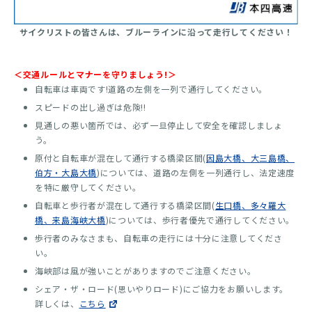
サイクリストの皆さんは、ブルーラインに沿って走行してください！
＜交通ルールとマナーを守りましょう!＞
自転車は車両です!道路の左側を一列で通行してください。
スピードの出し過ぎは危険!!
見通しの悪い箇所では、必ず一旦停止して安全を確認しましょ
う。
原付と自転車が混在して通行する橋梁区間(
因島大橋、大三島橋、
伯方・大島大橋
)については、道路の左側を一列通行し、法定速度
を特に厳守してください。
自転車と歩行者が混在して通行する橋梁区間(
生口橋、多々羅大
橋、来島海峡大橋
)については、歩行者優先で通行してください。
歩行者のみなさまも、自転車の走行には十分に注意してくださ
い。
海峡部は風が強いことがありますのでご注意ください。
シェア・ザ・ロード(思いやりロード)にご協力をお願いします。
詳しくは、
こちら