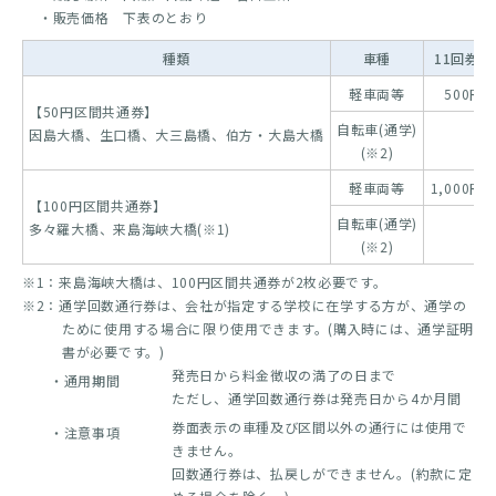
・販売価格 下表のとおり
種類
車種
11回券
軽車両等
500円
【50円区間共通券】
自転車(通学)
因島大橋、生口橋、大三島橋、伯方・大島大橋
-
(※2)
軽車両等
1,000円
【100円区間共通券】
自転車(通学)
多々羅大橋、来島海峡大橋(※1)
-
(※2)
※1：来島海峡大橋は、100円区間共通券が2枚必要です。
※2：通学回数通行券は、会社が指定する学校に在学する方が、通学の
ために使用する場合に限り使用できます。(購入時には、通学証明
書が必要です。)
発売日から料金徴収の満了の日まで
・通用期間
ただし、通学回数通行券は発売日から4か月間
券面表示の車種及び区間以外の通行には使用で
・注意事項
きません。
回数通行券は、払戻しができません。(約款に定