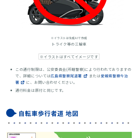
※イラストは生成AIで作成
トライク等の三輪車
※イラストはすべてイメージです
この通行制限は、公安委員会(所轄警察)により行われておりますの
で、詳細については
広島県警察尾道署
または
愛媛県警察今治
署
に、お問い合わせください。
通行料金は原付と同じです。
自転車歩行者道 地図