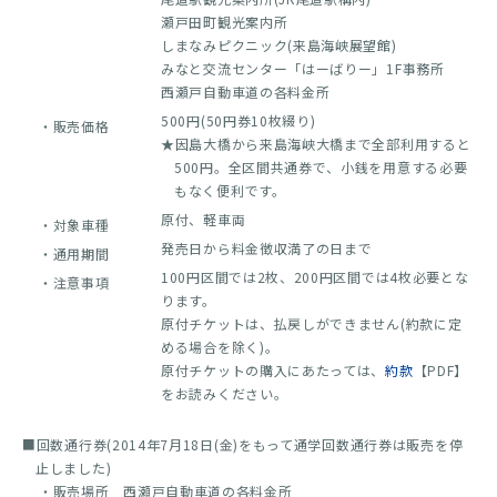
瀬戸田町観光案内所
しまなみピクニック(来島海峡展望館)
みなと交流センター「はーばりー」1F事務所
西瀬戸自動車道の各料金所
500円(50円券10枚綴り)
・販売価格
★因島大橋から来島海峡大橋まで全部利用すると
500円。全区間共通券で、小銭を用意する必要
もなく便利です。
原付、軽車両
・対象車種
発売日から料金徴収満了の日まで
・通用期間
100円区間では2枚、200円区間では4枚必要とな
・注意事項
ります。
原付チケットは、払戻しができません(約款に定
める場合を除く)。
原付チケットの購入にあたっては、
約款
【PDF】
をお読みください。
■回数通行券(2014年7月18日(金)をもって通学回数通行券は販売を停
止しました)
・販売場所 西瀬戸自動車道の各料金所