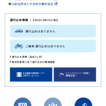
●
公益社団法人今治地方観光協会
通行止め情報
8月9日14時39分 現在
通行止めはありません
二輪車 通行止めはありません
通行止め実績（過去3ヶ月）
異常気象等に伴う通行止めの関連情報
日本道路交通情報センター
トラックドライバーの皆様へ
JARTIC
横風注意！
はこちら