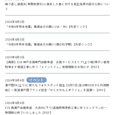
繰り返し道路法(車両制限令)に違反した者に対する是正指導内容の公表につい
て
2026年8月5日
「令和8年熊本地震」義援金のお願い(SA・PA)【外部リンク】
2026年8月5日
「令和8年熊本地震」義援金のお願い(橋の科学館)【外部リンク】
2026年8月5日
【再掲】E28 神戸淡路鳴門自動車道 淡路サービスエリア(上り線)障がい者用
駐車ます増設工事に伴う「メイントイレ」夜間閉鎖のお知らせ【PDF】
イベント
2026年8月4日
瀬戸田PA(上り)に新たなフォトスポット誕生【8月7日(金)8時00分から利用開
始】～尾道瀬戸田ブランド認定「せとだれもんオブジェ」を設置～【PDF】
2026年8月4日
E76 西瀬戸自動車道 大浜PA(下り)道路照明更新工事に伴うドッグランの一
時閉鎖は終了いたしました【PDF】