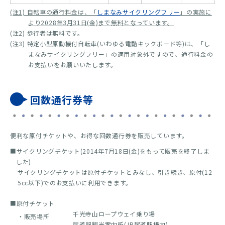
(注1) 自転車の通行料金は、「
しまなみサイクリングフリー
」の実施に
より2028年3月31日(金)まで無料となっています。
(注2) 歩行者は無料です。
(注3) 特定小型原動機付自転車(いわゆる電動キックボード等)は、「し
まなみサイクリングフリー」の適用対象外ですので、通行料金の
お支払いをお願いいたします。
回数通行券等
便利な原付チケットや、お得な回数通行券を販売しています。
■サイクリングチケット(2014年7月18日(金)をもって販売を終了しま
した)
サイクリングチケットは原付チケットとみなし、引き続き、原付(12
5cc以下)でのお支払いに利用できます。
■原付チケット
千光寺山ロープウェイ乗り場
・販売場所
尾道駅観光案内所(JR尾道駅構内)