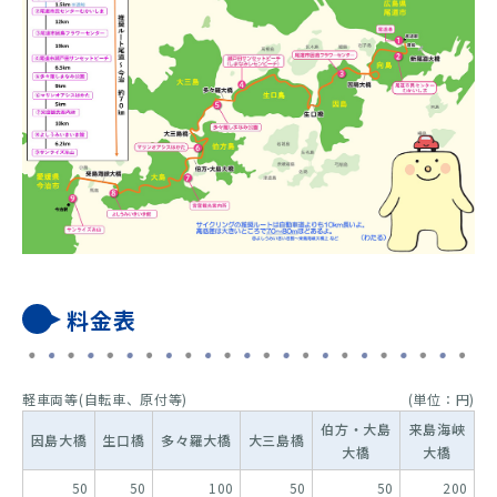
料金表
軽車両等(自転車、原付等)
(単位：円)
伯方・大島
来島海峡
因島大橋
生口橋
多々羅大橋
大三島橋
大橋
大橋
50
50
100
50
50
200