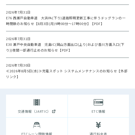
2026年7月31日
E76 西瀬戸自動車道 大浜PA(下り)道路照明更新工事に伴うドッグランの一
時閉鎖のお知らせ【8月3日(月)9時00分～17時00分】【PDF】
2026年7月31日
E30 瀬戸中央自動車道 児島IC(岡山方面出口(上り)および香川方面入口(下
り))夜間一部通行止めのお知らせ【PDF】
2026年7月30日
≪2026年8月5日(水)≫充電スポット システムメンテナンスのお知らせ【外部
リンク】
交通情報（JARTIC）
ETC情報
ETCレーン閉鎖情報
通行料金表