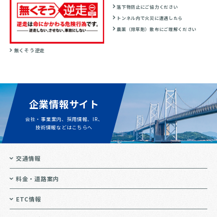
落下物防止にご協力ください
トンネル内で火災に遭遇したら
農薬（除草剤）散布にご理解ください
無くそう逆走
企業情報サイト
会社・事業案内、採用情報、IR、
技術情報などはこちらへ
交通情報
料金・道路案内
ETC情報