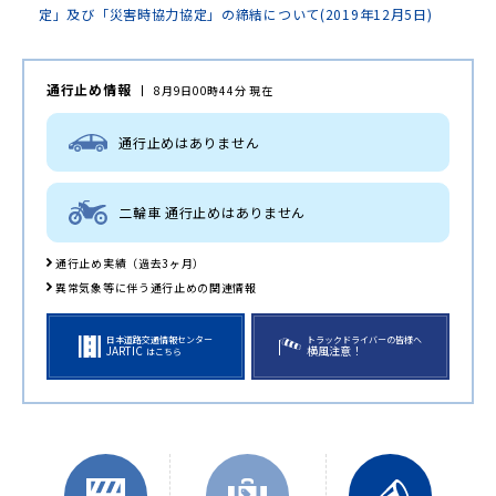
定」及び「災害時協力協定」の締結について(2019年12月5日)
通行止め情報
8月9日00時44分 現在
通行止めはありません
二輪車 通行止めはありません
通行止め実績（過去3ヶ月）
異常気象等に伴う通行止めの関連情報
日本道路交通情報センター
トラックドライバーの皆様へ
JARTIC
横風注意！
はこちら