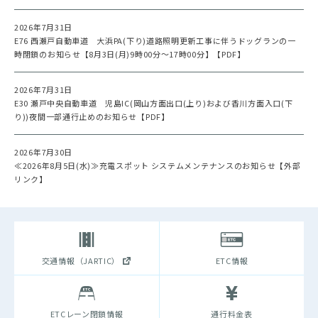
2026年7月31日
E76 西瀬戸自動車道 大浜PA(下り)道路照明更新工事に伴うドッグランの一
時閉鎖のお知らせ【8月3日(月)9時00分～17時00分】【PDF】
2026年7月31日
E30 瀬戸中央自動車道 児島IC(岡山方面出口(上り)および香川方面入口(下
り))夜間一部通行止めのお知らせ【PDF】
2026年7月30日
≪2026年8月5日(水)≫充電スポット システムメンテナンスのお知らせ【外部
リンク】
交通情報（JARTIC）
ETC情報
ETCレーン閉鎖情報
通行料金表