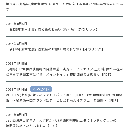
繰り返し道路法(車両制限令)に違反した者に対する是正指導内容の公表につい
て
2026年8月5日
「令和8年熊本地震」義援金のお願い(SA・PA)【外部リンク】
2026年8月5日
「令和8年熊本地震」義援金のお願い(橋の科学館)【外部リンク】
2026年8月5日
【再掲】E28 神戸淡路鳴門自動車道 淡路サービスエリア(上り線)障がい者用
駐車ます増設工事に伴う「メイントイレ」夜間閉鎖のお知らせ【PDF】
イベント
2026年8月4日
瀬戸田PA(上り)に新たなフォトスポット誕生【8月7日(金)8時00分から利用開
始】～尾道瀬戸田ブランド認定「せとだれもんオブジェ」を設置～【PDF】
2026年8月4日
E76 西瀬戸自動車道 大浜PA(下り)道路照明更新工事に伴うドッグランの一
時閉鎖は終了いたしました【PDF】