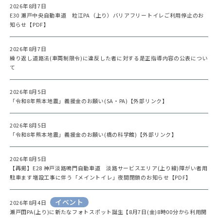
2026年8月7日
E30 瀬戸中央自動車道 粒江PA（上り）バリアフリートイレご利用停止のお
知らせ【PDF】
2026年8月7日
繰り返し道路法(車両制限令)に違反した者に対する是正指導内容の公表につい
て
2026年8月5日
「令和8年熊本地震」義援金のお願い(SA・PA)【外部リンク】
2026年8月5日
「令和8年熊本地震」義援金のお願い(橋の科学館)【外部リンク】
2026年8月5日
【再掲】E28 神戸淡路鳴門自動車道 淡路サービスエリア(上り線)障がい者用
駐車ます増設工事に伴う「メイントイレ」夜間閉鎖のお知らせ【PDF】
イベント
2026年8月4日
瀬戸田PA(上り)に新たなフォトスポット誕生【8月7日(金)8時00分から利用開