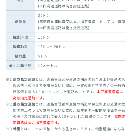
(本四高速道路は高さ指定道路)
20トン
総重量
(高速自動車国道又は重さ指定道路においては、車両の長さ
(本四高速道路は重さ指定道路)
軸重(※3)
10トン
隣接軸重
18トン～20トン
輪荷重
5トン
最小回転半径
12メートル
※1
高さ指定道路
とは、道路管理者が道路の構造の保全および交通の危
険の防止のうえで支障がないと認め、一定の条件下で高さの一般的
制限値を最大4.1メートルとした道路のことです。
本四高速道路は
高さ指定道路です
。
※2
重さ指定道路
とは、道路管理者が道路の構造の保全および交通の危
険の防止のうえで支障がないと認め、総重量の一般的制限値を車両
の長さ及び軸距に応じて最大25トンとした道路のことです。
本四高
速道路は重さ指定道路です。
※3
軸重
とは、一本の車軸にかかる重さのことです。軸重超過にならな