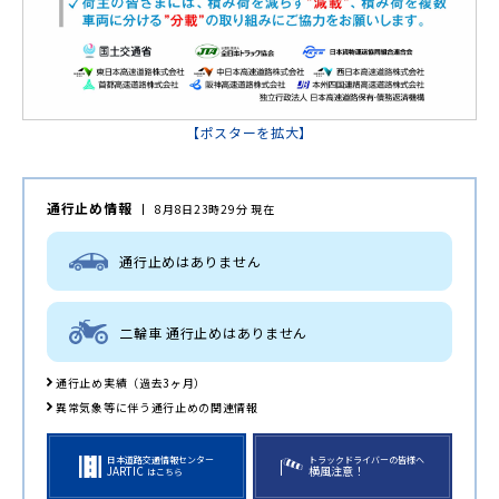
【ポスターを拡大】
通行止め情報
8月8日23時29分 現在
通行止めはありません
二輪車 通行止めはありません
通行止め実績（過去3ヶ月）
異常気象等に伴う通行止めの関連情報
日本道路交通情報センター
トラックドライバーの皆様へ
JARTIC
横風注意！
はこちら