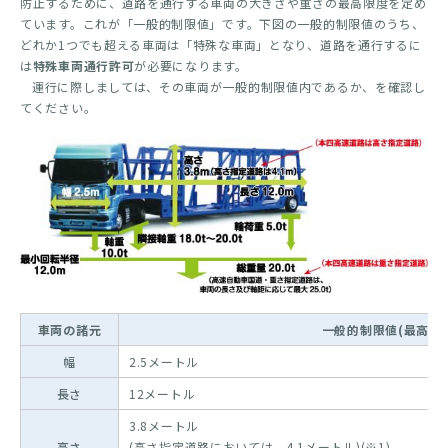
防止するために、道路を通行する車両の大きさや重さの最高限度を定め
ています。これが「一般的制限値」です。下図の一般的制限値のうち、
どれか1つでも超える車両は「特殊な車両」となり、道路を通行するに
は
特殊車両通行許可
が必要になります。
運行に際しましては、その車両が一般的制限値内であるか、を確認し
てください。
車両の諸元
一般的制限値(最高限
幅
2.5メートル
長さ
12メートル
3.8メートル
高さ
(高さ指定道路においては、4.1メートル)(※1)