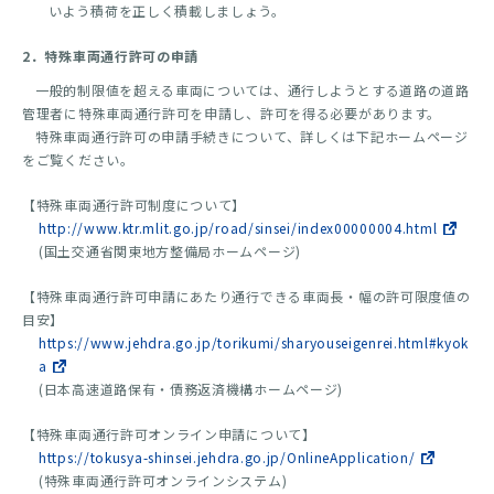
いよう積荷を正しく積載しましょう。
2．特殊車両通行許可の申請
一般的制限値を超える車両については、通行しようとする道路の道路
管理者に特殊車両通行許可を申請し、許可を得る必要があります。
特殊車両通行許可の申請手続きについて、詳しくは下記ホームページ
をご覧ください。
【特殊車両通行許可制度について】
http://www.ktr.mlit.go.jp/road/sinsei/index00000004.html
(国土交通省関東地方整備局ホームページ)
【特殊車両通行許可申請にあたり通行できる車両長・幅の許可限度値の
目安】
https://www.jehdra.go.jp/torikumi/sharyouseigenrei.html#kyok
a
(日本高速道路保有・債務返済機構ホームページ)
【特殊車両通行許可オンライン申請について】
https://tokusya-shinsei.jehdra.go.jp/OnlineApplication/
(特殊車両通行許可オンラインシステム)