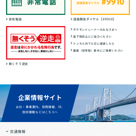
非常電話
道路緊急ダイヤル【#9910】
ポケモントレーナーのみなさまへ
落下物防止にご協力ください
トンネル内で火災に遭遇したら
農薬（除草剤）散布にご理解ください
無くそう逆走
企業情報サイト
会社・事業案内、採用情報、IR、
技術情報などはこちらへ
交通情報