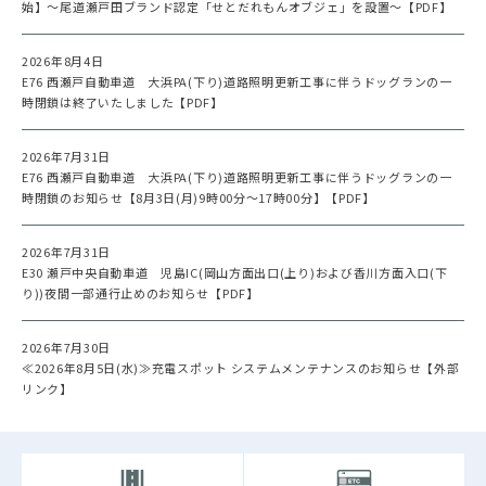
始】～尾道瀬戸田ブランド認定「せとだれもんオブジェ」を設置～【PDF】
2026年8月4日
E76 西瀬戸自動車道 大浜PA(下り)道路照明更新工事に伴うドッグランの一
時閉鎖は終了いたしました【PDF】
2026年7月31日
E76 西瀬戸自動車道 大浜PA(下り)道路照明更新工事に伴うドッグランの一
時閉鎖のお知らせ【8月3日(月)9時00分～17時00分】【PDF】
2026年7月31日
E30 瀬戸中央自動車道 児島IC(岡山方面出口(上り)および香川方面入口(下
り))夜間一部通行止めのお知らせ【PDF】
2026年7月30日
≪2026年8月5日(水)≫充電スポット システムメンテナンスのお知らせ【外部
リンク】