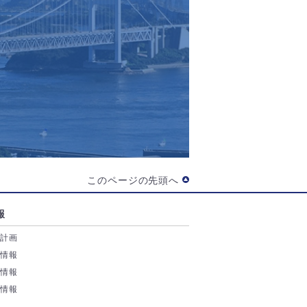
このページの先頭へ
報
業計画
務情報
付情報
券情報