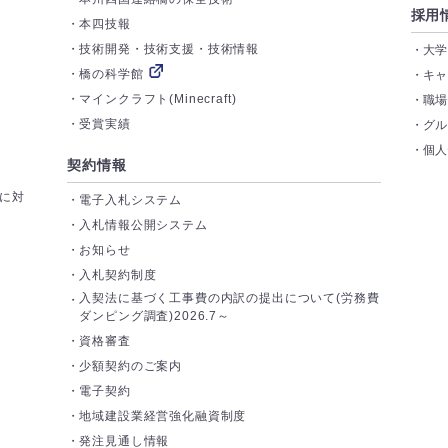
採用
本四技報
技術開発・技術支援・技術情報
大
橋の科学館
キ
マインクラフト(Minecraft)
職
受賞実績
グ
個
契約情報
トに対
電子入札システム
入札情報公開システム
お知らせ
入札契約制度
入契法に基づく工事費の内訳の提出について(労務費
ダンピング調査)2026.7～
資格審査
少額契約のご案内
電子契約
地域建設業経営強化融資制度
発注見通し情報