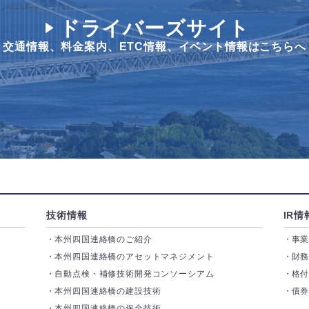
ドライバーズサイト
交通情報、料金案内、
ETC情報、イベント情報はこちらへ
技術情報
IR情
本州四国連絡橋のご紹介
事
本州四国連絡橋のアセットマネジメント
財
自動点検・補修技術開発コンソーシアム
格
本州四国連絡橋の建設技術
債
本州四国連絡橋の保全技術