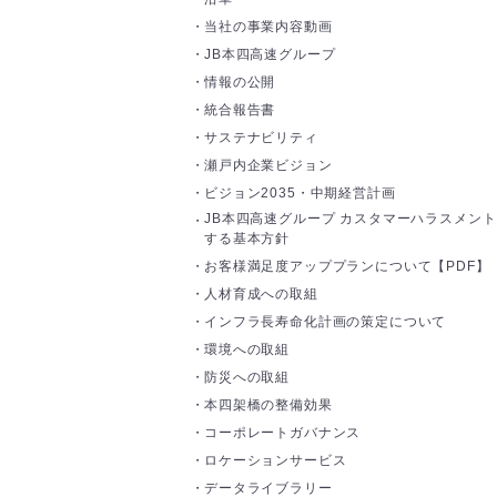
当社の事業内容動画
JB本四高速グループ
情報の公開
統合報告書
サステナビリティ
瀬戸内企業ビジョン
ビジョン2035・中期経営計画
JB本四高速グループ カスタマーハラスメン
する基本方針
お客様満足度アッププランについて【PDF】
人材育成への取組
インフラ長寿命化計画の策定について
環境への取組
防災への取組
本四架橋の整備効果
コーポレートガバナンス
ロケーションサービス
データライブラリー