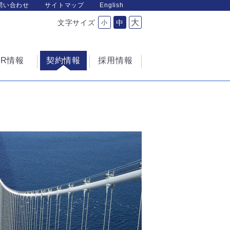
問い合わせ
サイトマップ
English
大
文字サイズ
中
小
IR情報
契約情報
採用情報