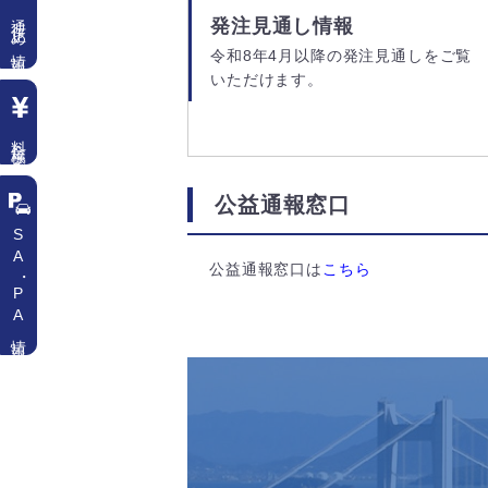
通行止め情報
発注見通し情報
令和8年4月以降の発注見通しをご覧
いただけます。
料金検索
公益通報窓口
SA
公益通報窓口は
こちら
・
PA情報