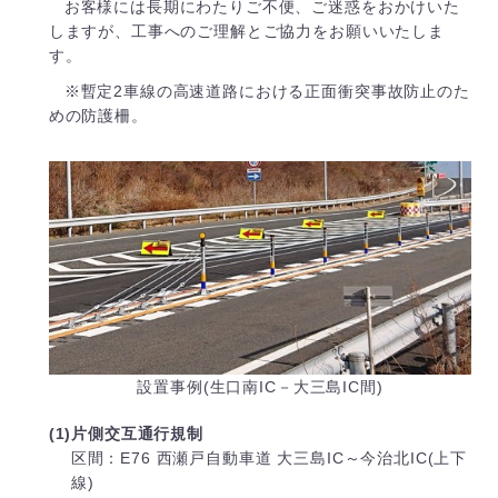
お客様には長期にわたりご不便、ご迷惑をおかけいた
しますが、工事へのご理解とご協力をお願いいたしま
す。
※暫定2車線の高速道路における正面衝突事故防止のた
めの防護柵。
設置事例(生口南IC－大三島IC間)
(1)片側交互通行規制
区間：E76 西瀬戸自動車道 大三島IC～今治北IC(上下
線)