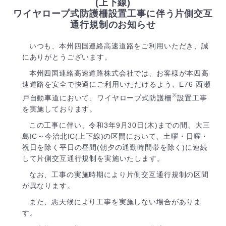
(上下線)
ワイヤロープ式防護柵設置工事に伴う片側交互
通行規制のお知らせ
いつも、本州四国連絡高速道路をご利用いただき、誠
にありがとうございます。
本州四国連絡高速道路株式会社では、お客様が本四高
速道路を安全で快適にご利用いただけるよう、E76 西瀬
※
戸自動車道において、ワイヤロープ式防護柵
設置工事
を実施しております。
この工事に伴い、令和3年9月30日(木)までの間、大三
島IC～今治北IC(上下線)の区間において、土曜・日曜・
祝日を除く平日の昼間(朝夕の通勤時間帯を除く)に連続
して片側交互通行規制を実施いたします。
なお、工事の実施時期により片側交互通行規制の区間
が異なります。
また、悪天候により工事を実施しない場合がありま
す。