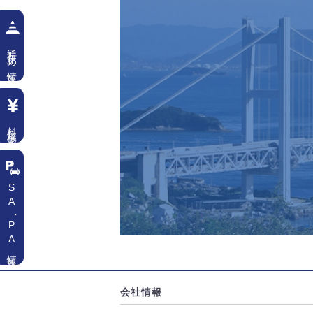
通行止め情報
料金検索
SA
・
PA情報
会社情報