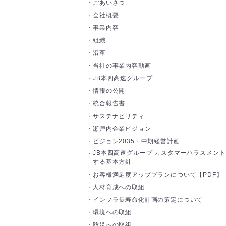
ごあいさつ
会社概要
事業内容
組織
沿革
当社の事業内容動画
JB本四高速グループ
情報の公開
統合報告書
サステナビリティ
瀬戸内企業ビジョン
ビジョン2035・中期経営計画
JB本四高速グループ カスタマーハラスメン
する基本方針
お客様満足度アッププランについて【PDF】
人材育成への取組
インフラ長寿命化計画の策定について
環境への取組
防災への取組