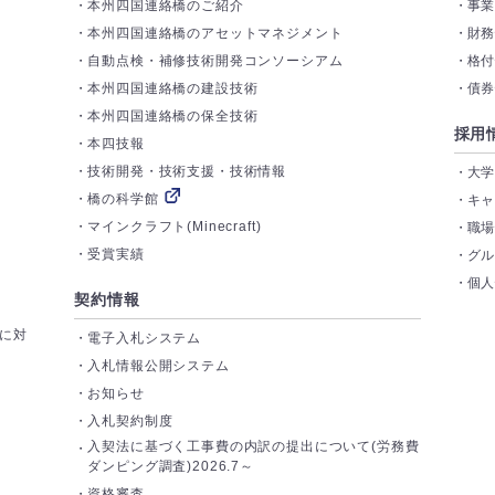
本州四国連絡橋のご紹介
事
本州四国連絡橋のアセットマネジメント
財
自動点検・補修技術開発コンソーシアム
格
本州四国連絡橋の建設技術
債
本州四国連絡橋の保全技術
採用
本四技報
技術開発・技術支援・技術情報
大
橋の科学館
キ
マインクラフト(Minecraft)
職
受賞実績
グ
個
契約情報
トに対
電子入札システム
入札情報公開システム
お知らせ
入札契約制度
入契法に基づく工事費の内訳の提出について(労務費
ダンピング調査)2026.7～
資格審査