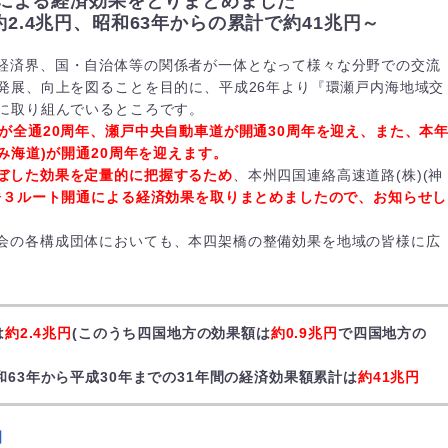
による経済効果をとりまとめました
2.4兆円、昭和63年からの累計で約41兆円～
経済界、国・自治体等の関係者が一体となって様々な分野での交流
発展、向上を図ることを目的に、平成26年より『環瀬戸内海地域交
に取り組んでいるところです。
が全通20周年、瀬戸中央自動車道が開通30周年を迎え、また、本
み海道)が開通20周年を迎えます。
ぼした効果を定量的に把握するため
、本州四国連絡高速道路(株)(神
橋３ルート開通による経済効果を取りまとめましたので、お知らせし
会の各構成団体においても、本四架橋の整備効果を地域の皆様に広
は
約2.4兆円
(このうち四国地方の効果額は
約0.9兆円
で四国地方の
和63年から平成30年までの31年間の経済効果額累計は
約41兆円
】