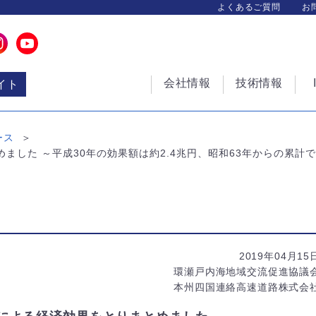
よくあるご質問
お
会社情報
技術情報
イト
ース
ました ～平成30年の効果額は約2.4兆円、昭和63年からの累計で
2019年04月15
環瀬戸内海地域交流促進協議
本州四国連絡高速道路株式会