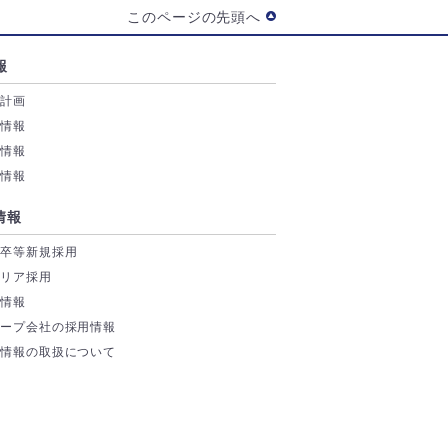
このページの先頭へ
報
業計画
務情報
付情報
券情報
情報
学卒等新規採用
ャリア採用
場情報
ループ会社の採用情報
人情報の取扱について