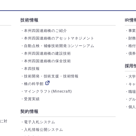
技術情報
IR情
本州四国連絡橋のご紹介
事
本州四国連絡橋のアセットマネジメント
財
自動点検・補修技術開発コンソーシアム
格
本州四国連絡橋の建設技術
債
本州四国連絡橋の保全技術
採用
本四技報
技術開発・技術支援・技術情報
大
橋の科学館
キ
マインクラフト(Minecraft)
職
受賞実績
グ
個
契約情報
トに対
電子入札システム
入札情報公開システム