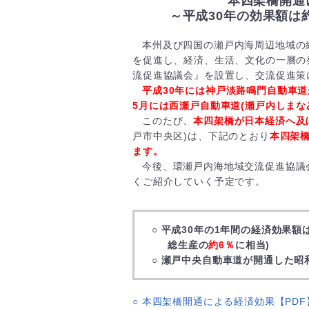
本四架橋開通
～平成30年の効果額は約
本州及び四国の瀬戸内海周辺地域の
を促進し、経済、生活、文化の一層の
流促進協議会』を設置し、交流促進策
平成30年には神戸淡路鳴門自動車道
5月には西瀬戸自動車道(瀬戸内しまな
このたび、
本四架橋が日本経済へ及
戸市中央区)は、下記のとおり
本四架
ます。
今後、環瀬戸内海地域交流促進協議
くご紹介していく予定です。
○ 平成30年の1年間の経済効果額
総生産の
約6％
に相当)
○ 瀬戸中央自動車道が開通した昭
○ 本四架橋開通による経済効果【PDF