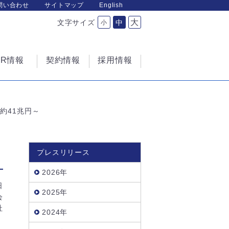
問い合わせ
サイトマップ
English
大
文字サイズ
中
小
IR情報
契約情報
採用情報
約41兆円～
プレスリリース
2026年
日
2025年
会
社
2024年