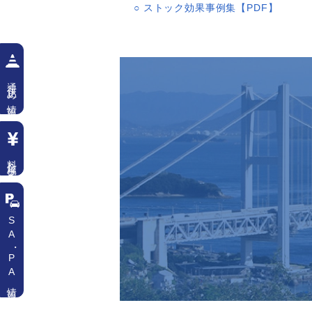
○ ストック効果事例集【PDF】
通行止め情報
料金検索
SA
・
PA情報