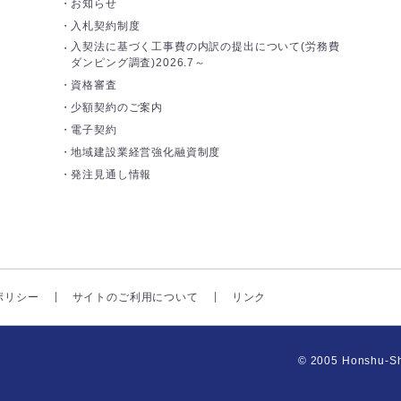
お知らせ
入札契約制度
入契法に基づく工事費の内訳の提出について(労務費
ダンピング調査)2026.7～
資格審査
少額契約のご案内
電子契約
地域建設業経営強化融資制度
発注見通し情報
ポリシー
サイトのご利用について
リンク
© 2005 Honshu-Sh