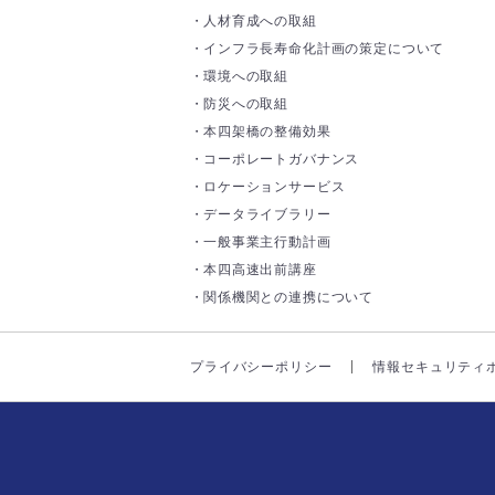
人材育成への取組
インフラ長寿命化計画の策定について
環境への取組
防災への取組
本四架橋の整備効果
コーポレートガバナンス
ロケーションサービス
データライブラリー
一般事業主行動計画
本四高速出前講座
関係機関との連携について
プライバシーポリシー
情報セキュリティ