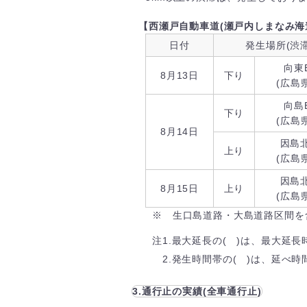
【西瀬戸自動車道(瀬戸内しまなみ海
日付
発生場所(渋
向東
8月13日
下り
(広島
向島
下り
(広島
8月14日
因島北
上り
(広島
因島北
8月15日
上り
(広島
※ 生口島道路・大島道路区間を
注1.最大延長の( )は、最大延長
2.発生時間帯の( )は、延べ時
3.通行止の実績(全車通行止)