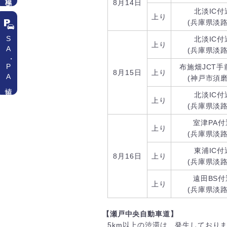
8月14日
北淡IC付
上り
(兵庫県淡路
SA
北淡IC付
上り
(兵庫県淡路
・
PA情報
布施畑JCT手
8月15日
上り
(神戸市須磨
北淡IC付
上り
(兵庫県淡路
室津PA付
上り
(兵庫県淡路
東浦IC付
8月16日
上り
(兵庫県淡路
遠田BS付
上り
(兵庫県淡路
【瀬戸中央自動車道】
5km以上の渋滞は、発生しており