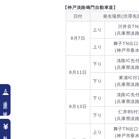
【神戸淡路鳴門自動車道】
日付
発生場所(渋滞先
川井谷TN
上り
(兵庫県淡路
8月7日
舞子TN出口
上り
(神戸市垂水
淡路IC先
下り
(兵庫県淡路
8月11日
東浦IC付
下り
(兵庫県淡路
淡路IC先
下り
通行止め情報
(兵庫県淡路
8月13日
仁井BS付
下り
(兵庫県淡路
舞子TN出口
上り
料金検索
(神戸市垂水