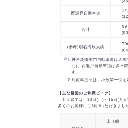
(3
14
西瀬戸自動車道
(1
99
合計
(9
70
(参考)明石海峡大橋
(6
注1.神戸淡路鳴門自動車道は大鳴
北)、西瀬戸自動車道は多々
す。
2.対前年度比は、小数第一位を
【主な橋梁のご利用ピーク】
上り線では、13日(土)～15日(月)
多くのお客様にご利用いただきまし
上り線