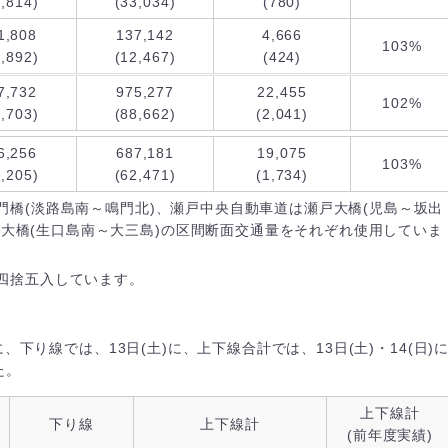
3,814)
(33,034)
(780)
1,808
137,142
4,666
103%
2,892)
(12,467)
(424)
7,732
975,277
22,455
102%
0,703)
(88,662)
(2,041)
6,256
687,181
19,075
103%
4,205)
(62,471)
(1,734)
門橋(淡路島南～鳴門北)、瀬戸中央自動車道は瀬戸大橋(児島～坂出
羅大橋(生口島南～大三島)の区間断面交通量をそれぞれ使用していま
四捨五入しています。
に、下り線では、13日(土)に、上下線合計では、13日(土)・14(日)
た。
上下線計
下り線
上下線計
(前年度実績)