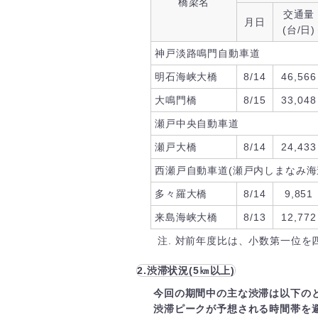
橋梁名
交通量
月日
(台/日)
神戸淡路鳴門自動車道
明石海峡大橋
8/14
46,566
大鳴門橋
8/15
33,048
瀬戸中央自動車道
瀬戸大橋
8/14
24,433
西瀬戸自動車道(瀬戸内しまなみ海
多々羅大橋
8/14
9,851
来島海峡大橋
8/13
12,772
注. 対前年度比は、小数第一位を
2.渋滞状況(5㎞以上)
今回の期間中の主な渋滞は以下の
渋滞ピークが予想される時間帯を