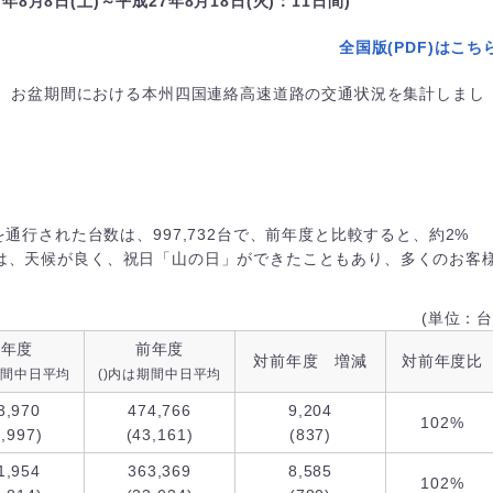
年8月8日(土)～平成27年8月18日(火)：11日間)
全国版(PDF)はこち
、お盆期間における本州四国連絡高速道路の交通状況を集計しまし
通行された台数は、997,732台で、前年度と比較すると、約2%
今年度は、天候が良く、祝日「山の日」ができたこともあり、多くのお客
(単位：台
今年度
前年度
対前年度 増減
対前年度比
期間中日平均
()内は期間中日平均
3,970
474,766
9,204
102%
3,997)
(43,161)
(837)
1,954
363,369
8,585
102%