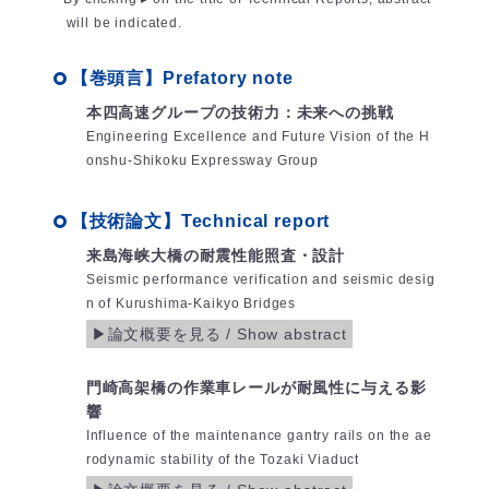
will be indicated.
【巻頭言】Prefatory note
本四高速グループの技術力：未来への挑戦
Engineering Excellence and Future Vision of the H
onshu-Shikoku Expressway Group
【技術論文】Technical report
来島海峡大橋の耐震性能照査・設計
Seismic performance verification and seismic desig
n of Kurushima-Kaikyo Bridges
門崎高架橋の作業車レールが耐風性に与える影
響
Influence of the maintenance gantry rails on the ae
rodynamic stability of the Tozaki Viaduct