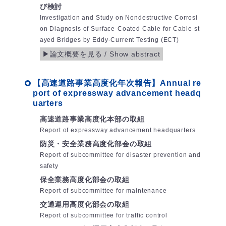
び検討
Investigation and Study on Nondestructive Corrosi
on Diagnosis of Surface-Coated Cable for Cable-st
ayed Bridges by Eddy-Current Testing (ECT)
【高速道路事業高度化年次報告】Annual re
port of expressway advancement headq
uarters
高速道路事業高度化本部の取組
Report of expressway advancement headquarters
防災・安全業務高度化部会の取組
Report of subcommittee for disaster prevention and
safety
保全業務高度化部会の取組
Report of subcommittee for maintenance
交通運用高度化部会の取組
Report of subcommittee for traffic control