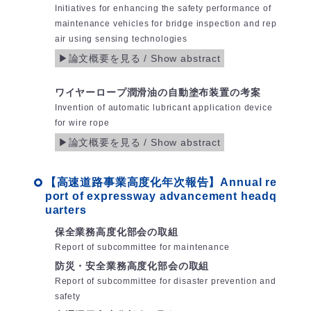
Initiatives for enhancing the safety performance of
maintenance vehicles for bridge inspection and rep
air using sensing technologies
ワイヤーロープ潤滑油の自動塗布装置の考案
Invention of automatic lubricant application device
for wire rope
【高速道路事業高度化年次報告】Annual re
port of expressway advancement headq
uarters
保全業務高度化部会の取組
Report of subcommittee for maintenance
防災・安全業務高度化部会の取組
Report of subcommittee for disaster prevention and
safety