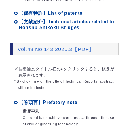
12th NEW YORK CITY BRIDGE CONFERENCE
【保有特許】List of patents
【文献紹介】Technical articles related to
Honshu-Shikoku Bridges
Vol.49 No.143 2025.3【PDF】
※技術論文タイトル横の▸をクリックすると、概要が
表示されます。
* By clicking ▸ on the title of Technical Reports, abstract
will be indicated.
【巻頭言】Prefatory note
世界平和
Our goal is to achieve world peace through the use
of civil engineering technology