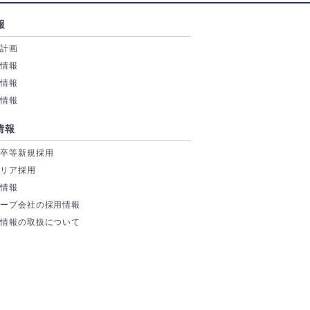
報
業計画
務情報
付情報
券情報
情報
学卒等新規採用
ャリア採用
場情報
ループ会社の採用情報
人情報の取扱について