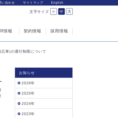
問い合わせ
サイトマップ
English
大
文字サイズ
中
小
IR情報
契約情報
採用情報
幅広車)の通行制限について
お知らせ
2026年
日
2025年
社
2024年
2023年