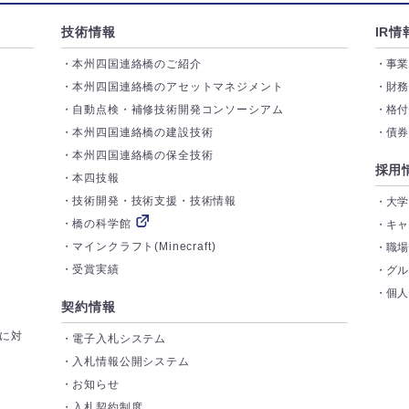
技術情報
IR情
本州四国連絡橋のご紹介
事
本州四国連絡橋のアセットマネジメント
財
自動点検・補修技術開発コンソーシアム
格
本州四国連絡橋の建設技術
債
本州四国連絡橋の保全技術
採用
本四技報
技術開発・技術支援・技術情報
大
橋の科学館
キ
マインクラフト(Minecraft)
職
受賞実績
グ
個
契約情報
トに対
電子入札システム
入札情報公開システム
お知らせ
入札契約制度