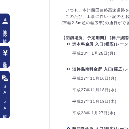
いつも、本州四国連絡高速道路
このたび、工事に伴い下記のとお
(車幅2.5m超の幅広車)の通行が
通行止め情報
【閉鎖場所、予定期間】 [神戸淡路
洲本料金所 入口(幅広)レーン
平成28年 1月25日(月)
料金検索
淡路島南料金所 入口(幅広)
平成27年11月16日(月)
SA
平成27年11月18日(水)
・
平成27年11月19日(木)
PA情報
平成28年 1月27日(水)
鳴門料金所 入口(幅広)レーン