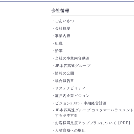
会社情報
ごあいさつ
会社概要
事業内容
組織
沿革
当社の事業内容動画
JB本四高速グループ
情報の公開
統合報告書
サステナビリティ
瀬戸内企業ビジョン
ビジョン2035・中期経営計画
JB本四高速グループ カスタマーハラスメン
する基本方針
お客様満足度アッププランについて【PDF】
人材育成への取組