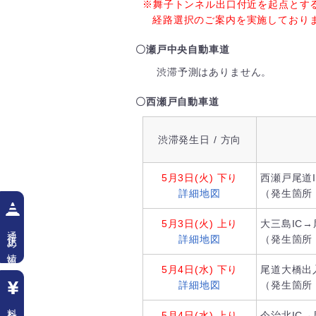
※舞子トンネル出口付近を起点とす
経路選択のご案内を実施しており
〇瀬戸中央自動車道
渋滞予測はありません。
〇西瀬戸自動車道
渋滞発生日 / 方向
5月3日(火)
下り
西瀬戸尾道I
詳細地図
（発生箇所
5月3日(火)
上り
大三島IC
通行止め情報
詳細地図
（発生箇所
5月4日(水)
下り
尾道大橋出
詳細地図
（発生箇所
料金検索
5月4日(水)
上り
今治北IC