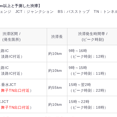
km以上と予測した渋滞】
チェンジ JCT：ジャンクション BS：バスストップ TN：トンネ
渋滞区間 /
渋滞発生時間帯 /
渋滞長
(発生箇所)
(ピーク時刻)
路IC
9時～16時
約10km
淡路IC付近）
（ピーク時刻：12時）
路IC
9時～15時
約10km
淡路IC付近）
（ピーク時刻：11時）
→垂水JCT
15時～翌2時
約55km
：
舞子TN出口付近
）
（ピーク時刻：22時）
JCT
15時～22時
約10km
：
舞子TN出口付近
）
（ピーク時刻：18時）