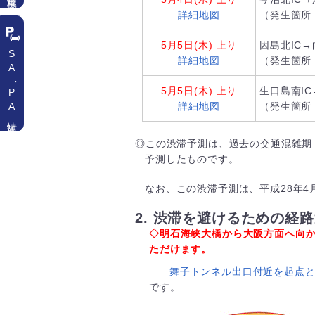
詳細地図
（発生箇所
5月5日(木)
上り
因島北IC→
SA
詳細地図
（発生箇所
・
5月5日(木)
上り
生口島南IC
PA情報
詳細地図
（発生箇所
◎この渋滞予測は、過去の交通混雑期
予測したものです。
なお、この渋滞予測は、平成28年4
2. 渋滞を避けるための経
◇明石海峡大橋から大阪方面へ向
ただけます。
舞子トンネル出口付近を起点
です。