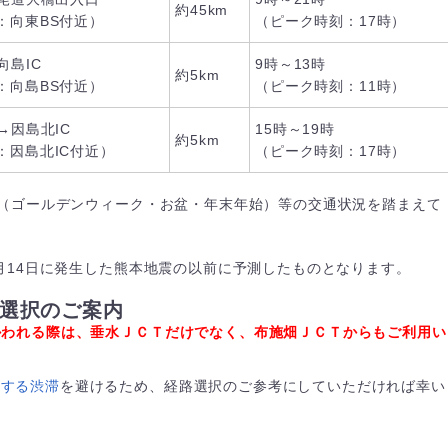
約45km
：向東BS付近）
（ピーク時刻：17時）
向島IC
9時～13時
約5km
：向島BS付近）
（ピーク時刻：11時）
→因島北IC
15時～19時
約5km
：因島北IC付近）
（ピーク時刻：17時）
（ゴールデンウィーク・お盆・年末年始）等の交通状況を踏まえて
月14日に発生した熊本地震の以前に予測したものとなります。
路選択のご案内
かわれる際は、垂水ＪＣＴだけでなく、布施畑ＪＣＴからもご利用い
とする渋滞
を避けるため、経路選択のご参考にしていただければ幸い