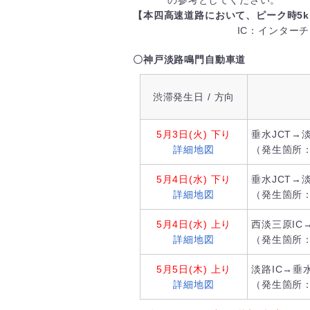
の参考としてください。
【本四高速道路において、ピーク時5
IC：インター
〇神戸淡路鳴門自動車道
渋滞発生日 / 方向
5月3日(火)
下り
垂水JCT→淡
詳細地図
（発生箇所：
5月4日(水)
下り
垂水JCT→淡
詳細地図
（発生箇所：
5月4日(水)
上り
西淡三原IC
詳細地図
（発生箇所
5月5日(木)
上り
淡路IC→垂水
詳細地図
（発生箇所