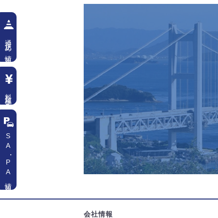
通行止め情報
料金検索
SA
・
PA情報
会社情報