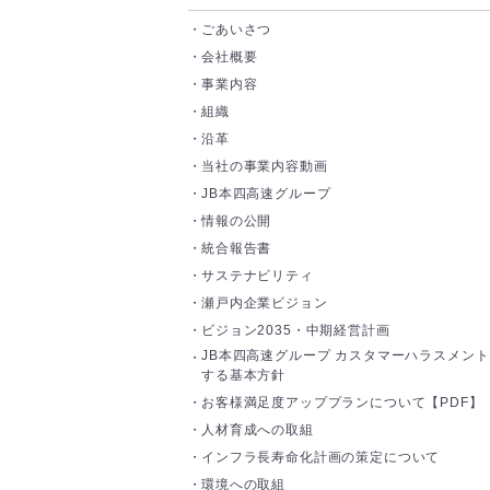
ごあいさつ
会社概要
事業内容
組織
沿革
当社の事業内容動画
JB本四高速グループ
情報の公開
統合報告書
サステナビリティ
瀬戸内企業ビジョン
ビジョン2035・中期経営計画
JB本四高速グループ カスタマーハラスメン
する基本方針
お客様満足度アッププランについて【PDF】
人材育成への取組
インフラ長寿命化計画の策定について
環境への取組