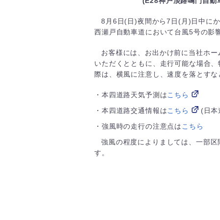
(E28神戸淡路鳴門自動
8月6日(日)夜間から7日(月)日中
西瀬戸自動車道において台風5号の影
お客様には、お出かけ前に当社ホー
いただくとともに、走行可能な場合、
際は、横風に注意し、速度を落とすな
・本四道路天気予測は
こちら
・本四道路交通情報は
こちら
(日本
・強風時の走行の注意点は
こちら
強風の程度によりましては、一部区
す。