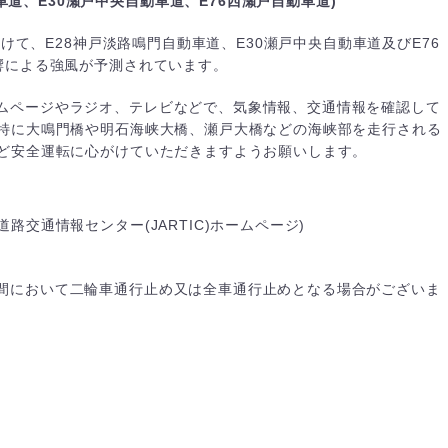
車道、E30瀬戸中央自動車道、E76西瀬戸自動車道)
にかけて、E28神戸淡路鳴門自動車道、E30瀬戸中央自動車道及びE76
響による強風が予測されています。
ムページやラジオ、テレビなどで、気象情報、交通情報を確認して
特に大鳴門橋や明石海峡大橋、瀬戸大橋などの海峡部を走行される
ど安全運転に心がけていただきますようお願いします。
道路交通情報センター(JARTIC)ホームページ)
間において二輪車通行止め又は全車通行止めとなる場合がございま