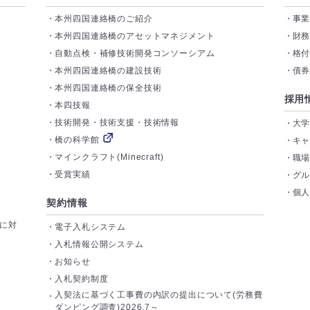
本州四国連絡橋のご紹介
事
本州四国連絡橋のアセットマネジメント
財
自動点検・補修技術開発コンソーシアム
格
本州四国連絡橋の建設技術
債
本州四国連絡橋の保全技術
採用
本四技報
技術開発・技術支援・技術情報
大
橋の科学館
キ
マインクラフト(Minecraft)
職
受賞実績
グ
個
契約情報
トに対
電子入札システム
入札情報公開システム
お知らせ
入札契約制度
入契法に基づく工事費の内訳の提出について(労務費
ダンピング調査)2026.7～