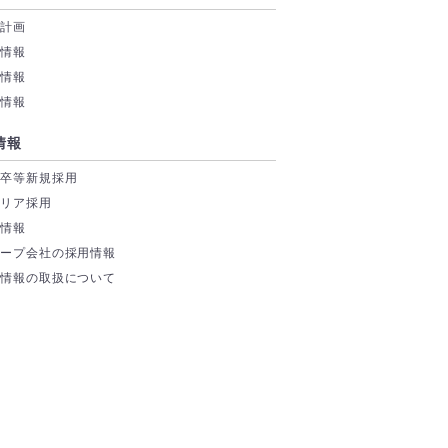
業計画
務情報
付情報
券情報
情報
学卒等新規採用
ャリア採用
場情報
ループ会社の採用情報
人情報の取扱について