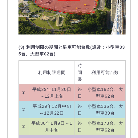
(3) 利用制限の期間と駐車可能台数(通常：小型車33
5台、大型車62台)
時
利用制限期間
間
利用可能台数
帯
平成29年11月20日
終
小型車162台、大
①
～12月上旬
日
型車62台
平成29年12月中旬
終
小型車335台、大
②
～12月22日
日
型車39台
平成30年1月9日～1
終
小型車173台、大
③
月中旬
日
型車62台