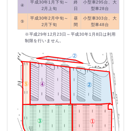
平成30年1月下旬～
終
小型車295台、大
④
2月上旬
日
型車28台
平成30年2月中旬～
昼
小型車303台、大
⑤
2月下旬
間
型車48台
※平成29年12月23日～平成30年1月8日は利用
制限を行いません。