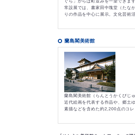
ぐら」からは町並みを一望できま
常設展では、書家田中塊堂（たな
りの作品を中心に展示。文化芸術
蘭島閣美術館
蘭島閣美術館（らんとうかくびじ
近代絵画を代表する作品や、郷土
素描などを含めた約2,200点の