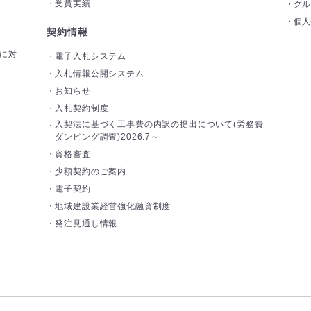
受賞実績
グ
個
契約情報
トに対
電子入札システム
入札情報公開システム
お知らせ
入札契約制度
入契法に基づく工事費の内訳の提出について(労務費
ダンピング調査)2026.7～
資格審査
少額契約のご案内
電子契約
地域建設業経営強化融資制度
発注見通し情報