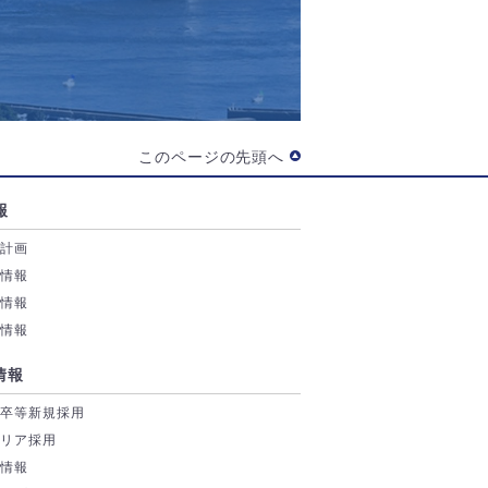
このページの先頭へ
報
業計画
務情報
付情報
券情報
情報
学卒等新規採用
ャリア採用
場情報