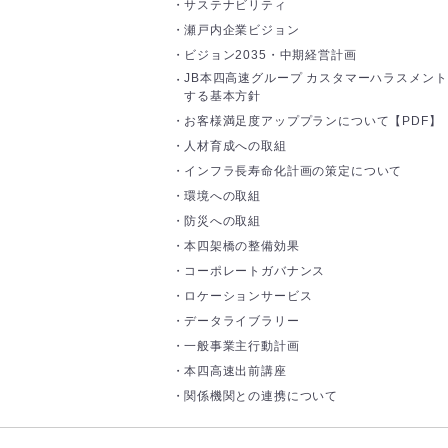
サステナビリティ
瀬戸内企業ビジョン
ビジョン2035・中期経営計画
JB本四高速グループ カスタマーハラスメン
する基本方針
お客様満足度アッププランについて【PDF】
人材育成への取組
インフラ長寿命化計画の策定について
環境への取組
防災への取組
本四架橋の整備効果
コーポレートガバナンス
ロケーションサービス
データライブラリー
一般事業主行動計画
本四高速出前講座
関係機関との連携について