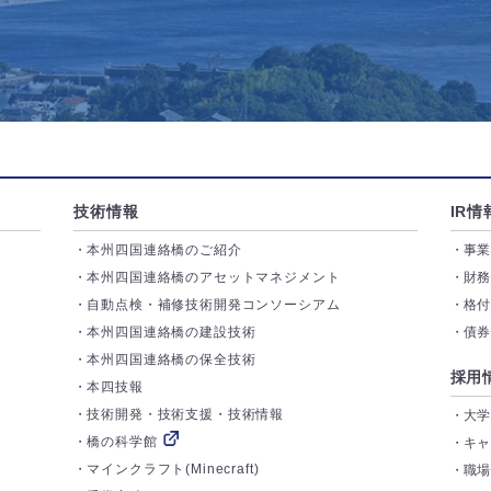
技術情報
IR情
本州四国連絡橋のご紹介
事
本州四国連絡橋のアセットマネジメント
財
自動点検・補修技術開発コンソーシアム
格
本州四国連絡橋の建設技術
債
本州四国連絡橋の保全技術
採用
本四技報
技術開発・技術支援・技術情報
大
橋の科学館
キ
マインクラフト(Minecraft)
職