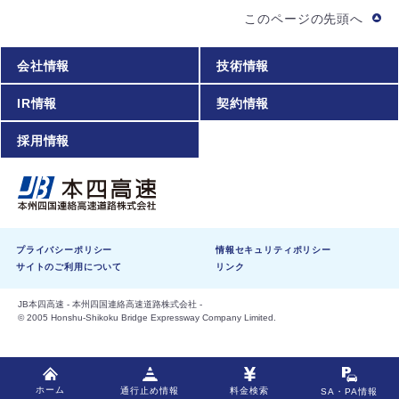
このページの先頭へ
会社情報
技術情報
IR情報
契約情報
採用情報
プライバシーポリシー
情報セキュリティポリシー
サイトのご利用について
リンク
JB本四高速 - 本州四国連絡高速道路株式会社 -
© 2005 Honshu-Shikoku Bridge Expressway Company Limited.
ホーム
料金検索
通行止め情報
SA
・
PA情報