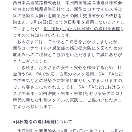
西日本高速道路株式会社、本州四国連絡高速道路株式会
社および宮城県道路公社では、新型コロナウイルス感染
症の感染拡大防止を図るための国土交通省からの依頼を
踏まえ、6月14日(日)まで休日割引を適用しないこととし
ていましたが、
6月20日(土)から休日割引の適用を再開
し
ますのでお知らせいたします。
お客さまには、ご不便とご迷惑をおかけしましたが、
新型コロナウイルス感染症の感染拡大防止を図るための
取組みへのご理解とご協力をいただきまして誠にありが
とうございました。
引き続き、お客さまの安全・安心を確保するため、料
金所やSA・PAで対応する際のマスク着用、SA・PAなど
での換気などの感染予防対策に取り組んでまいりますの
で、お客さまにおかれましても、SA・PAなどにおけるマ
スクの着用・3密(密閉・密集・密接)を避ける等のコロナ
時代の新たな利用スタイルの実践に、ご協力いただきま
すようお願いします。
●休日割引の適用再開について
休日割引の適用除外は6月14日(日)で終了とし、
6月20