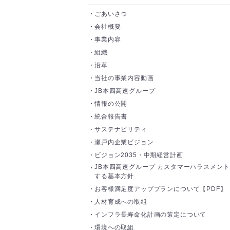
ごあいさつ
会社概要
事業内容
組織
沿革
当社の事業内容動画
JB本四高速グループ
情報の公開
統合報告書
サステナビリティ
瀬戸内企業ビジョン
ビジョン2035・中期経営計画
JB本四高速グループ カスタマーハラスメン
する基本方針
お客様満足度アッププランについて【PDF】
人材育成への取組
インフラ長寿命化計画の策定について
環境への取組