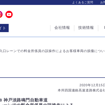
よくあるご質問
お
会社情報
技術情報
イト
所入口レーンでの料金所係員の誤操作によるお客様車両の損傷につい
2020年12月15
本州四国連絡高速道路株式会
28 神戸淡路鳴門自動車道