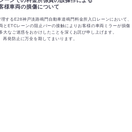
レーンでの料金所係員の誤操作による
客様車両の損傷について
社が管理するE28神戸淡路鳴門自動車道鳴門料金所入口レーンにおいて、
両とETCレーンの阻止バーの接触によりお客様の車両ミラーが損傷
多大なご迷惑をおかけしたことを深くお詫び申し上げます。
、再発防止に万全を期してまいります。