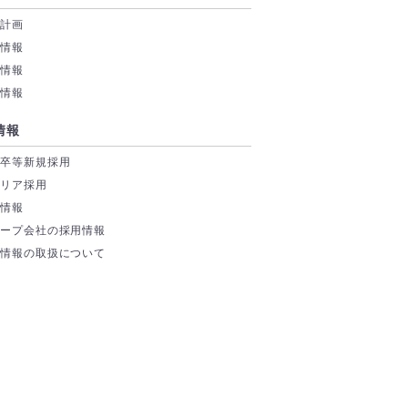
業計画
務情報
付情報
券情報
情報
学卒等新規採用
ャリア採用
場情報
ループ会社の採用情報
人情報の取扱について