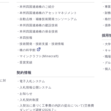
本州四国連絡橋のご紹介
事
本州四国連絡橋のアセットマネジメント
財
自動点検・補修技術開発コンソーシアム
格
本州四国連絡橋の建設技術
債
本州四国連絡橋の保全技術
採用
本四技報
技術開発・技術支援・技術情報
大
橋の科学館
キ
マインクラフト(Minecraft)
職
受賞実績
グ
個
契約情報
トに対
電子入札システム
入札情報公開システム
お知らせ
入札契約制度
入契法に基づく工事費の内訳の提出について(労務費
ダンピング調査)2026.7～