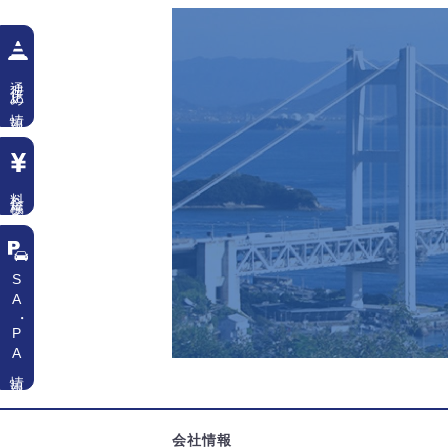
通行止め情報
料金検索
SA
・
PA情報
会社情報