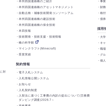
本州四国連絡橋のご紹介
事
本州四国連絡橋のアセットマネジメント
財
自動点検・補修技術開発コンソーシアム
格
本州四国連絡橋の建設技術
債
本州四国連絡橋の保全技術
採用
本四技報
技術開発・技術支援・技術情報
大
橋の科学館
キ
マインクラフト(Minecraft)
職
受賞実績
グ
個
契約情報
トに対
電子入札システム
入札情報公開システム
お知らせ
入札契約制度
入契法に基づく工事費の内訳の提出について(労務費
ダンピング調査)2026.7～
資格審査