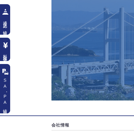
通行止め情報
料金検索
SA
・
PA情報
会社情報