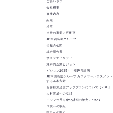
ごあいさつ
会社概要
事業内容
組織
沿革
当社の事業内容動画
JB本四高速グループ
情報の公開
統合報告書
サステナビリティ
瀬戸内企業ビジョン
ビジョン2035・中期経営計画
JB本四高速グループ カスタマーハラスメン
する基本方針
お客様満足度アッププランについて【PDF】
人材育成への取組
インフラ長寿命化計画の策定について
環境への取組
防災への取組