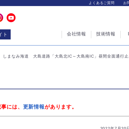
よくあるご質問
お
会社情報
技術情報
イト
しまなみ海道 大島道路「大島北IC～大島南IC」昼間全面通行
記事には、
更新情報
があります。
2022年7月20