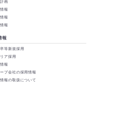
業計画
務情報
付情報
券情報
情報
学卒等新規採用
ャリア採用
場情報
ループ会社の採用情報
人情報の取扱について