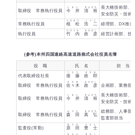
長大橋技術部、
いまい
きよひろ
取締役 常務執行役員
今 井
清 裕
安全防災・技術
うえまつ
こうじ
常務執行役員
植 松
浩 二
経理部、DX推進
たけうち
まさひこ
執行役員
竹 内
政 彦
経営計画部、技
(参考)本州四国連絡高速道路株式会社役員名簿
役 職
氏 名
担 当 
ごとう
まさお
代表取締役社長
後 藤
政 郎
ささき
まさひこ
取締役 常務執行役員
佐々木
政 彦
企画部、業務部
長大橋技術部、
いまい
きよひろ
取締役 常務執行役員
今 井
清 裕
安全防災・技術
総務部、人事部
もりた
まさひろ
取締役 常務執行役員
森 田
真 弘
監査部担当
はらだ
とよし
監査役(常勤)
原 田
豊 士
なんぶ
まちこ