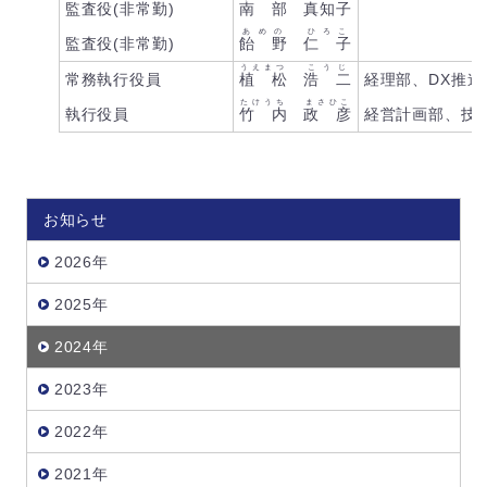
監査役(非常勤)
南 部
真知子
あめの
ひろこ
監査役(非常勤)
飴 野
仁 子
うえまつ
こうじ
常務執行役員
植 松
浩 二
経理部、DX推進
たけうち
まさひこ
執行役員
竹 内
政 彦
経営計画部、技
お知らせ
2026年
2025年
2024年
2023年
2022年
2021年