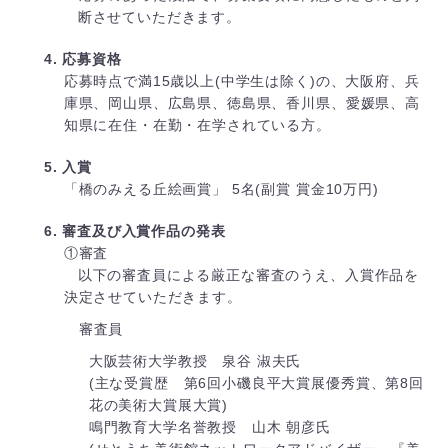
断させていただきます。
4. 応募資格
応募時点で満15歳以上(中学生は除く)の、大阪府、兵
庫県、岡山県、広島県、徳島県、香川県、愛媛県、高
知県に在住・在勤・在学されている方。
5. 入賞
「橋のみえる丘絵画賞」 5名(副賞 賞金10万円)
6. 審査及び入賞作品の発表
①審査
以下の審査員による厳正な審査のうえ
、入賞作品を
決定させていただきます。
審査員
大阪芸術大学教授 泉谷 淑夫氏
(主な受賞歴 第6回小磯良平大賞展優秀賞、第8回
花の美術大賞展大賞)
鳴門教育大学名誉教授 山木 朝彦氏