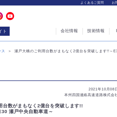
よくあるご質問
お
会社情報
技術情報
イト
ース
瀬戸大橋のご利用台数がまもなく2億台を突破します!!～E
2021年10月08
本州四国連絡高速道路株式会
用台数がまもなく2億台を突破します!!
E30 瀬戸中央自動車道～