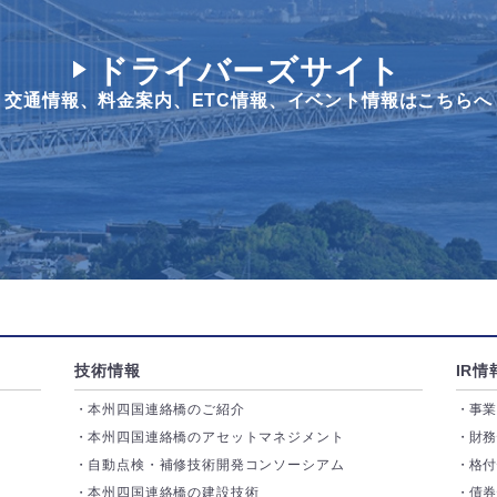
ドライバーズサイト
交通情報、料金案内、
ETC情報、イベント情報はこちらへ
技術情報
IR情
本州四国連絡橋のご紹介
事
本州四国連絡橋のアセットマネジメント
財
自動点検・補修技術開発コンソーシアム
格
本州四国連絡橋の建設技術
債