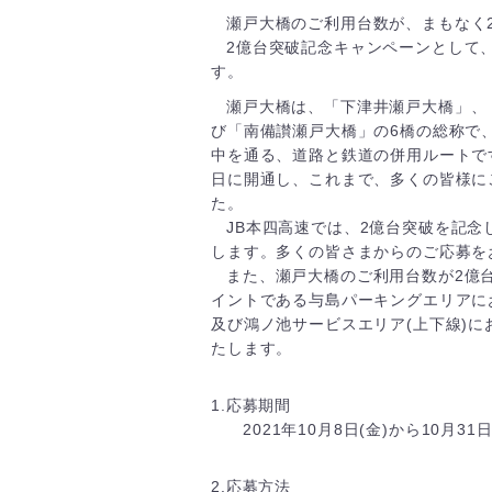
瀬戸大橋のご利用台数が、まもなく
2億台突破記念キャンペーンとして
す。
瀬戸大橋は、「下津井瀬戸大橋」、
び「南備讃瀬戸大橋」の6橋の総称で
中を通る、道路と鉄道の併用ルートです。
日に開通し、これまで、多くの皆様にご利
た。
JB本四高速では、2億台突破を記
します。多くの皆さまからのご応募を
また、瀬戸大橋のご利用台数が2億
イントである与島パーキングエリアに
及び鴻ノ池サービスエリア(上下線)
たします。
1.応募期間
2021年10月8日(金)から10月31
2.応募方法