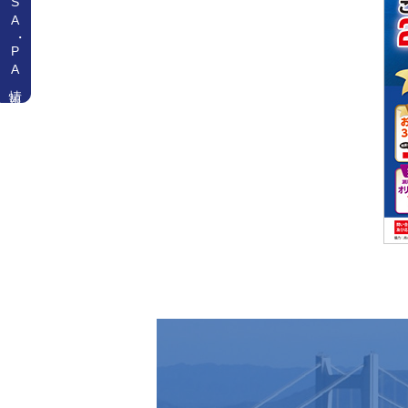
SA
・
PA情報