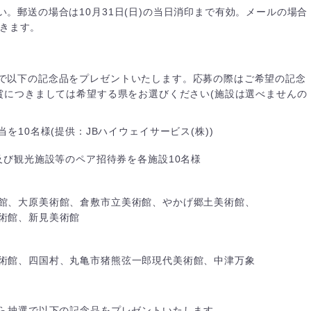
。郵送の場合は10月31日(日)の当日消印まで有効。メールの場合
だきます。
で以下の記念品をプレゼントいたします。応募の際はご希望の記念
賞につきましては希望する県をお選びください(施設は選べませんの
を10名様(提供：JBハイウェイサービス(株))
及び観光施設等のペア招待券を各施設10名様
館、大原美術館、倉敷市立美術館、やかげ郷土美術館、
術館、新見美術館
術館、四国村、丸亀市猪熊弦一郎現代美術館、中津万象
ら抽選で以下の記念品をプレゼントいたします。