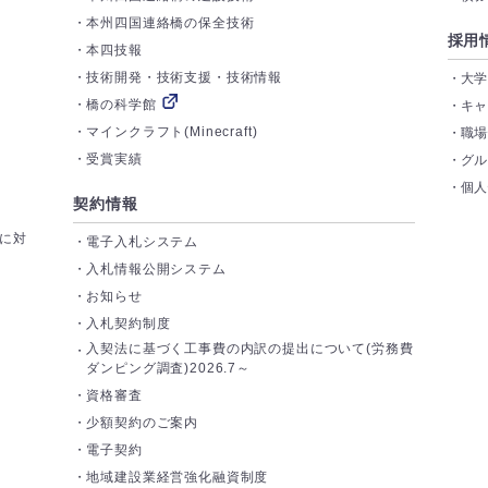
本州四国連絡橋の保全技術
採用
本四技報
技術開発・技術支援・技術情報
大
橋の科学館
キ
マインクラフト(Minecraft)
職
受賞実績
グ
個
契約情報
トに対
電子入札システム
入札情報公開システム
お知らせ
入札契約制度
入契法に基づく工事費の内訳の提出について(労務費
ダンピング調査)2026.7～
資格審査
少額契約のご案内
電子契約
地域建設業経営強化融資制度