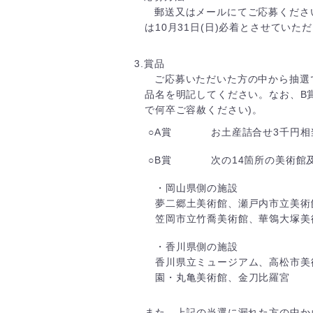
郵送又はメールにてご応募ください
は10月31日(日)必着とさせていた
3.賞品
ご応募いただいた方の中から抽選
品名を明記してください。なお、B
で何卒ご容赦ください)。
○A賞
お土産詰合せ3千円相当
○B賞
次の14箇所の美術館
・岡山県側の施設
夢二郷土美術館、瀬戸内市立美術
笠岡市立竹喬美術館、華鴒大塚美
・香川県側の施設
香川県立ミュージアム、高松市美
園・丸亀美術館、金刀比羅宮
また、上記の当選に漏れた方の中か