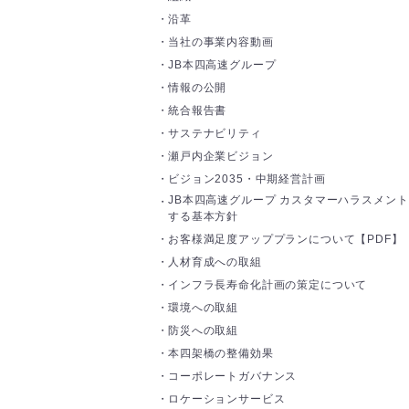
沿革
当社の事業内容動画
JB本四高速グループ
情報の公開
統合報告書
サステナビリティ
瀬戸内企業ビジョン
ビジョン2035・中期経営計画
JB本四高速グループ カスタマーハラスメン
する基本方針
お客様満足度アッププランについて【PDF】
人材育成への取組
インフラ長寿命化計画の策定について
環境への取組
防災への取組
本四架橋の整備効果
コーポレートガバナンス
ロケーションサービス