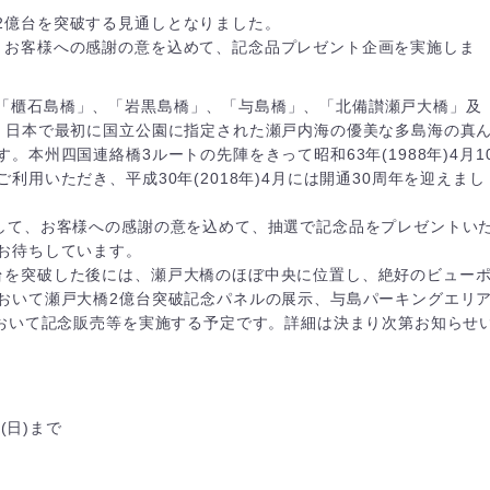
2億台を突破する見通しとなりました。
、お客様への感謝の意を込めて、記念品プレゼント企画を実施しま
「櫃石島橋」、「岩黒島橋」、「与島橋」、「北備讃瀬戸大橋」及
、日本で最初に国立公園に指定された瀬戸内海の優美な多島海の真
本州四国連絡橋3ルートの先陣をきって昭和63年(1988年)4月1
用いただき、平成30年(2018年)4月には開通30周年を迎えまし
念して、お客様への感謝の意を込めて、抽選で記念品をプレゼントい
お待ちしています。
台を突破した後には、瀬戸大橋のほぼ中央に位置し、絶好のビュー
おいて瀬戸大橋2億台突破記念パネルの展示、与島パーキングエリ
において記念販売等を実施する予定です。詳細は決まり次第お知らせ
日(日)まで