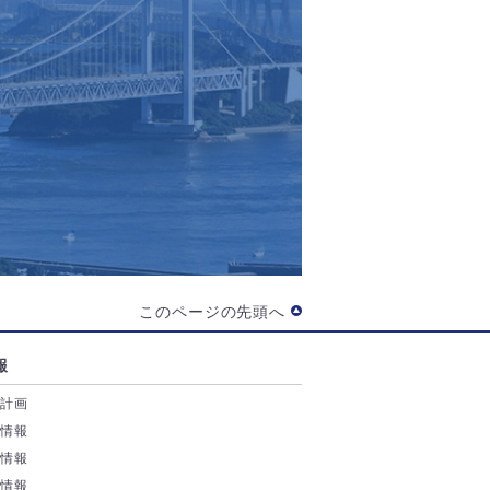
このページの先頭へ
報
業計画
務情報
付情報
券情報