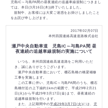
児島IC～与島PA間の昼夜連続の追越車線規制につきまし
ては、本日(3月16日(木))終了いたしました。
規制中、お客様には大変ご迷惑をお掛けしましたこと
をお詫び申し上げます。
2017年02月07日
本州四国連絡高速道路株式会社
瀬戸中央自動車道 児島IC～与島PA間 昼
夜連続の追越車線規制の実施について
いつも、本州四国連絡高速道路をご利用いただ
き、誠にありがとうございます。
瀬戸中央自動車道において、櫃石島橋の橋梁補修
工事を実施します。
この工事に伴い、児島IC～与島PA間のうち、櫃石
島橋付近の上下線約1kmの範囲で、平成29年2月21
日(火)から平成29年3月17日(金)まで、昼夜連続の
追越車線規制を行います。
また、上記期間中の
平成29年3月7日(火)
には、
児