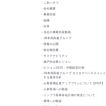
ごあいさつ
会社概要
事業内容
組織
沿革
当社の事業内容動画
JB本四高速グループ
情報の公開
統合報告書
サステナビリティ
瀬戸内企業ビジョン
ビジョン2035・中期経営計画
JB本四高速グループ カスタマーハラスメン
する基本方針
お客様満足度アッププランについて【PDF】
人材育成への取組
インフラ長寿命化計画の策定について
環境への取組