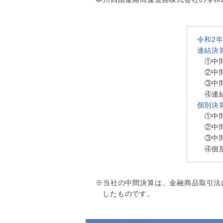
令和2
連結決
①中
②中
③中
④連
個別決
①中
②中
③中
④個
※当社の中間決算は、金融商品取引法
したものです。