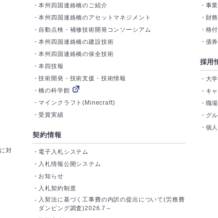
本州四国連絡橋のご紹介
事
本州四国連絡橋のアセットマネジメント
財
自動点検・補修技術開発コンソーシアム
格
本州四国連絡橋の建設技術
債
本州四国連絡橋の保全技術
採用
本四技報
技術開発・技術支援・技術情報
大
橋の科学館
キ
マインクラフト(Minecraft)
職
受賞実績
グ
個
契約情報
トに対
電子入札システム
入札情報公開システム
お知らせ
入札契約制度
入契法に基づく工事費の内訳の提出について(労務費
ダンピング調査)2026.7～