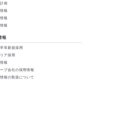
業計画
務情報
付情報
券情報
情報
学卒等新規採用
ャリア採用
場情報
ループ会社の採用情報
人情報の取扱について