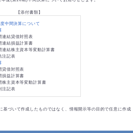
【添付書類】
年度中間決算について
算
間連結貸借対照表
間連結損益計算書
間連結株主資本等変動計算書
結注記表
算
間貸借対照表
間損益計算書
間株主資本等変動計算書
別注記表
に基づいて作成したものではなく、情報開示等の目的で任意に作成