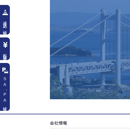
通行止め情報
料金検索
SA
・
PA情報
会社情報