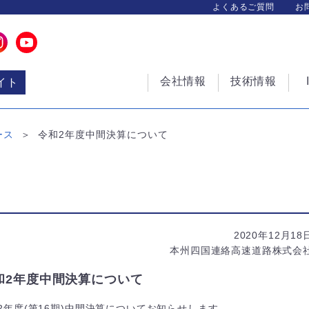
よくあるご質問
お
会社情報
技術情報
イト
ース
令和2年度中間決算について
2020年12月18
本州四国連絡高速道路株式会
和2年度中間決算について
年度(第16期)中間決算についてお知らせします。