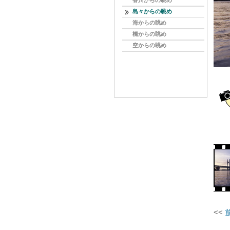
香川からの眺め
ケーソン製作・設置
島々からの眺め
海中コンクリート
海からの眺め
気中コンクリート
橋からの眺め
塔の架設
空からの眺め
ケーブルの架設
補剛桁の架設
仕上げ
<<