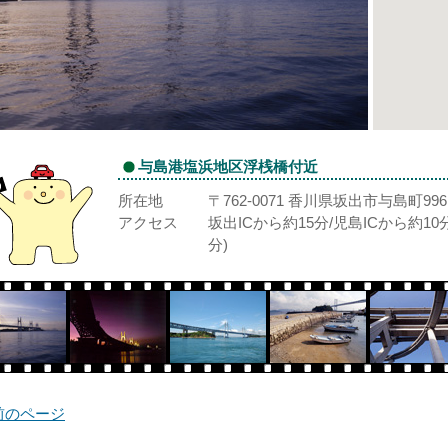
与島港塩浜地区浮桟橋付近
所在地
〒762-0071 香川県坂出市与島町996
アクセス
坂出ICから約15分/児島ICから約1
分)
前のページ