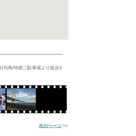
0分(与島PA第二駐車場より徒歩3
次のページ
>>