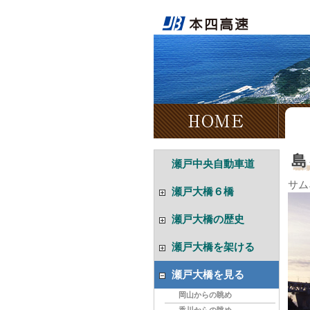
HOME
島
瀬戸中央自動車道
サム
瀬戸大橋６橋
6橋とは
瀬戸大橋の歴史
下津井瀬戸大橋
架橋構想の芽生え
櫃石島橋
瀬戸大橋を架ける
ルートの選定
岩黒島橋
瀬戸大橋ができるまで
着工までの経緯
与島橋
瀬戸大橋を見る
水中発破
開通から20周年まで
北備讃瀬戸大橋
岡山からの眺め
海底掘削
南備讃瀬戸大橋