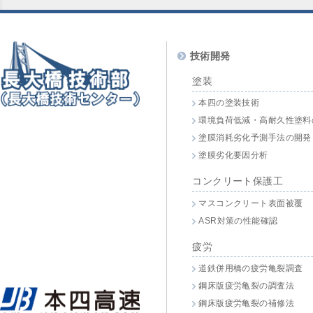
技術開発
塗装
本四の塗装技術
環境負荷低減・高耐久性塗料
塗膜消耗劣化予測手法の開発
塗膜劣化要因分析
コンクリート保護工
マスコンクリート表面被覆
ASR対策の性能確認
疲労
道鉄併用橋の疲労亀裂調査
鋼床版疲労亀裂の調査法
鋼床版疲労亀裂の補修法