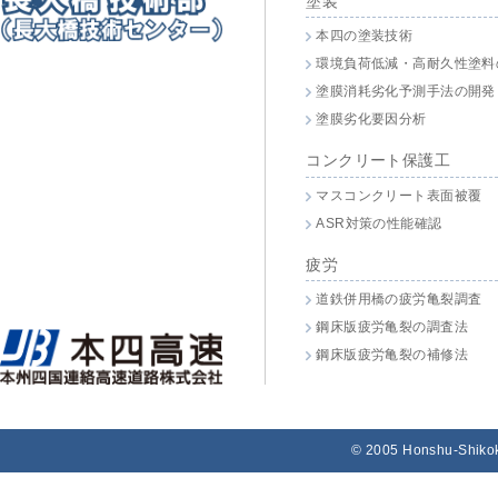
塗装
本四の塗装技術
環境負荷低減・高耐久性塗料
塗膜消耗劣化予測手法の開発
塗膜劣化要因分析
コンクリート保護工
マスコンクリート表面被覆
ASR対策の性能確認
疲労
道鉄併用橋の疲労亀裂調査
鋼床版疲労亀裂の調査法
鋼床版疲労亀裂の補修法
© 2005 Honshu-Shikok