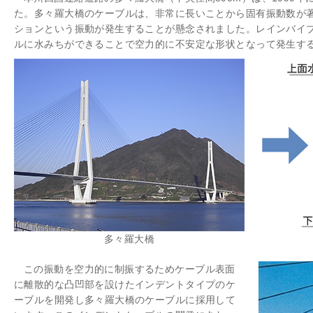
た。多々羅大橋のケーブルは、非常に長いことから固有振動数が
ションという振動が発生することが懸念されました。レインバイ
ルに水みちができることで空力的に不安定な形状となって発生す
多々羅大橋
この振動を空力的に制振するためケーブル表面
に離散的な凸凹部を設けたインデントタイプのケ
ーブルを開発し多々羅大橋のケーブルに採用して