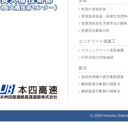
塗装
本四の塗装技術
環境負荷低減・高耐久性塗料
塗膜消耗劣化予測手法の開発
塗膜劣化要因分析
コンクリート保護工
マスコンクリート表面被覆
ASR対策の性能確認
疲労
道鉄併用橋の疲労亀裂調査
鋼床版疲労亀裂の調査法
鋼床版疲労亀裂の補修法
© 2005 Honshu-Shikok