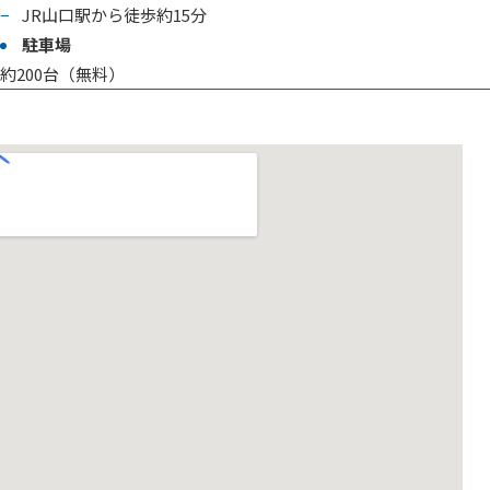
広島県立美術館
JR山口駅から徒歩約15分
神戸市立博物館
岡山市立オリエント美術館
駐車場
ひろしま美術館
神戸市立小磯記念美術館
山口県立美術館
約200台（無料）
岡山シティミュージアム
広島市現代美術館
神戸ファッション美術館
下関市立美術館
林原美術館
徳島県立近代美術館
東広島市立美術館
神戸ゆかりの美術館
山口県立萩美術館・浦上記念館
夢二郷土美術館（本館）
大塚国際美術館
呉市立美術館
香川県立ミュージアム
香雪美術館
夢二郷土美術館 夢二生家記念館・
相生森林美術館
大和ミュージアム（呉市海事歴史科
高松市美術館
少年山荘
芦屋市立美術博物館
愛媛県美術館
学館）
高松市塩江美術館
瀬戸内市立美術館
西宮市大谷記念美術館
セキ美術館
蘭島閣美術館
高知県立美術館
四国村ミウゼアム（四国民家博物
備前長船刀剣博物館
市立伊丹ミュージアム
ミウラート・ヴィレッジ（三浦美
尾道市立美術館
館･四国村ギャラリー）
香美市立美術館
術館）
北九州市立美術館
大原美術館
明石市立文化博物館
なかた美術館
香川県立東山魁夷せとうち美術館
香美市立やなせたかし記念館（アン
今治市河野美術館
倉敷市立美術館
パンマンミュージアム＆詩とメル
姫路市立美術館
大分県立美術館
平山郁夫美術館
丸亀市猪熊弦一郎現代美術館
ヘン絵本館）