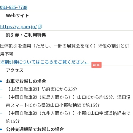
083-925-7788
Webサイト
https://y-pam.jp/
割引券・ご利用特典
団体割引を適用（ただし、一部の展覧会を除く）※他の割引と併
用不可
※割引券についてはこちらをご覧ください。
アクセス
お車でお越しの場合
【山陽自動車道】防府東ICから25分
【中国自動車道（広島方面から）】山口ICから約15分、湯田温
兵庫県立美術館
泉スマートICから県道山口小郡秋穂線で約15分
横尾忠則現代美術館
【中国自動車道（九州方面から）】小郡IC山口宇部道路経由で
岡山県立博物館
約15分
BBプラザ美術館
公共交通機関でお越しの場合
岡山県立美術館