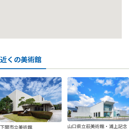
今治市玉川近代美術館（徳生記念
やかげ郷土美術館
兵庫陶芸美術館
大分市美術館
館）
耕三寺博物館
中津万象園・丸亀美術館
北川村「モネの庭」マルモッタン
笠岡市立竹喬美術館
ROKKO森の音ミュージアム
村上三島記念館（今治市上浦歴史
ふくやま美術館
金刀比羅宮 表書院
民俗資料館）
井原市立平櫛田中美術館
南あわじ市滝川記念美術館玉青館
ふくやま草戸千軒ミュージアム（広
金刀比羅宮 高橋由一館
今治市大三島美術館
島県立歴史博物館）
華鴒大塚美術館
淡路市立中浜稔猫美術館
金刀比羅宮 宝物館
ところミュージアム大三島
奥田元宋・小由女美術館
高梁市成羽美術館
近くの美術館
竹中大工道具館
地中美術館
今治市伊東豊雄建築ミュージアム
下瀬美術館
新見美術館
橋の科学館
ベネッセハウス ミュージアム
今治市岩田健母と子のミュージアム
犬島精錬所美術館
KOBEとんぼ玉ミュージアム
豊島美術館
あかがねミュージアム（新居浜市美
奈義町現代美術館
術館）
今治市村上海賊ミュージアム
山口県立萩美術館・浦上記念
下関市立美術館