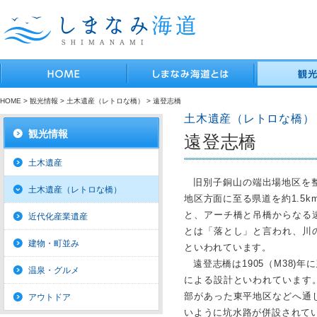
HOME
>
観光情報
>
土木遺産（レトロな橋）
> 遠登志橋
土木遺産（レトロな橋）
観光情報
遠登志橋
土木遺産
旧別子銅山の端出場地区を
土木遺産（レトロな橋）
地区方面に至る県道を約1.5
と、アーチ橋と吊橋からなる
近代化産業遺産
とは「落とし」と言われ、川
建物・町並み
といわれています。
遠登志橋は1905（M38)年
温泉・グルメ
による設計といわれています
部があった東平地区などへ通
アウトドア
いように坑水路が併設されて