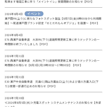
駐車ます増設工事に伴う「メイントイレ」夜間閉鎖のお知らせ【PDF】
イベント
2026年8月4日
瀬戸田PA(上り)に新たなフォトスポット誕生【8月7日(金)8時00分から利用開
始】～尾道瀬戸田ブランド認定「せとだれもんオブジェ」を設置～【PDF】
2026年8月4日
E76 西瀬戸自動車道 大浜PA(下り)道路照明更新工事に伴うドッグランの一
時閉鎖は終了いたしました【PDF】
2026年7月31日
E76 西瀬戸自動車道 大浜PA(下り)道路照明更新工事に伴うドッグランの一
時閉鎖のお知らせ【8月3日(月)9時00分～17時00分】【PDF】
2026年7月31日
E30 瀬戸中央自動車道 児島IC(岡山方面出口(上り)および香川方面入口(下
り))夜間一部通行止めのお知らせ【PDF】
2026年7月30日
≪2026年8月5日(水)≫充電スポット システムメンテナンスのお知らせ【外部
リンク】