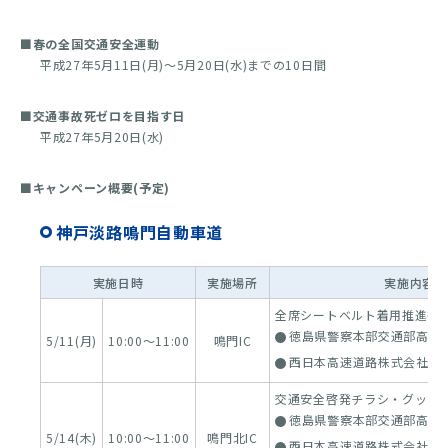
■春の全国交通安全運動
平成27年5月11日(月)～5月20日(水)までの10日間
■交通事故死ゼロを目指す日
平成27年5月20日(水)
■キャンペーン概要(予定)
神戸淡路鳴門自動車道
実施日時
実施場所
実施内容(
全席シートベルト着用推進等
徳島県警察本部交通部高速
5/11(月)
10:00～11:00
鳴門IC
西日本高速道路株式会社
交通安全啓発チラシ・グッズ
徳島県警察本部交通部高速
5/14(木)
10:00～11:00
鳴門北IC
西日本高速道路株式会社