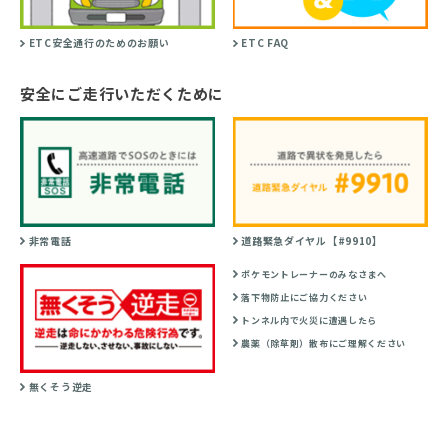
ETC安全通行のためのお願い
ETC FAQ
安全にご走行いただくために
非常電話
道路緊急ダイヤル【#9910】
ポケモントレーナーのみなさまへ
落下物防止にご協力ください
トンネル内で火災に遭遇したら
農薬（除草剤）散布にご理解ください
無くそう逆走