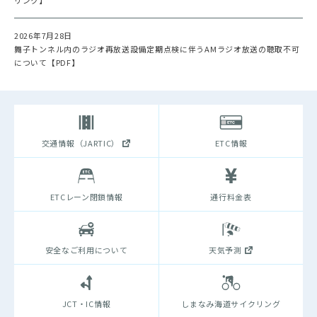
2026年7月28日
舞子トンネル内のラジオ再放送設備定期点検に伴うAMラジオ放送の聴取不可
について【PDF】
交通情報（JARTIC）
ETC情報
ETCレーン閉鎖情報
通行料金表
安全なご利用について
天気予測
JCT・IC情報
しまなみ海道サイクリング