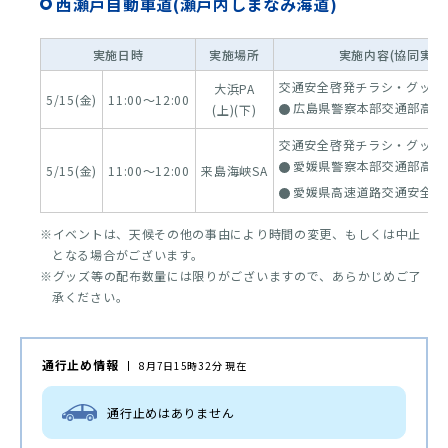
西瀬戸自動車道(瀬戸内しまなみ海道)
実施日時
実施場所
実施内容(協同実施
交通安全啓発チラシ・グッズ
大浜PA
5/15(金)
11:00～12:00
広島県警察本部交通部高速
(上)(下)
交通安全啓発チラシ・グッズ
愛媛県警察本部交通部高速
5/15(金)
11:00～12:00
来島海峡SA
愛媛県高速道路交通安全協
※イベントは、天候その他の事由により時間の変更、もしくは中止
となる場合がございます。
※グッズ等の配布数量には限りがございますので、あらかじめご了
承ください。
通行止め情報
8月7日15時32分 現在
通行止めはありません