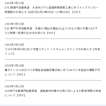
2026年7月31日
E76 西瀬戸自動車道 大浜PA(下り)道路照明更新工事に伴うドッグランの一
時閉鎖のお知らせ【8月3日(月)9時00分～17時00分】【PDF】
2026年7月31日
E30 瀬戸中央自動車道 児島IC(岡山方面出口(上り)および香川方面入口(下
り))夜間一部通行止めのお知らせ【PDF】
2026年7月30日
≪2026年8月5日(水)≫充電スポット システムメンテナンスのお知らせ【外部
リンク】
2026年7月28日
舞子トンネル内のラジオ再放送設備定期点検に伴うAMラジオ放送の聴取不可
について【PDF】
2026年7月22日
E28神戸淡路鳴門自動車道 道路維持作業中の飛び石によるお客様車両の損傷
について【PDF】