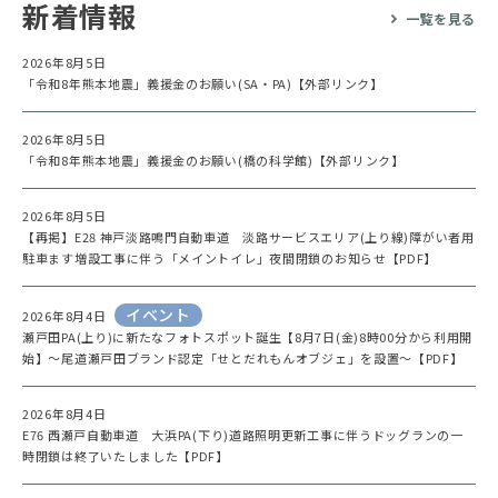
新着情報
一覧を見る
2026年8月5日
「令和8年熊本地震」義援金のお願い(SA・PA)【外部リンク】
2026年8月5日
「令和8年熊本地震」義援金のお願い(橋の科学館)【外部リンク】
2026年8月5日
【再掲】E28 神戸淡路鳴門自動車道 淡路サービスエリア(上り線)障がい者用
駐車ます増設工事に伴う「メイントイレ」夜間閉鎖のお知らせ【PDF】
イベント
2026年8月4日
瀬戸田PA(上り)に新たなフォトスポット誕生【8月7日(金)8時00分から利用開
始】～尾道瀬戸田ブランド認定「せとだれもんオブジェ」を設置～【PDF】
2026年8月4日
E76 西瀬戸自動車道 大浜PA(下り)道路照明更新工事に伴うドッグランの一
時閉鎖は終了いたしました【PDF】