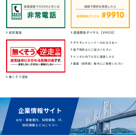
非常電話
道路緊急ダイヤル【#9910】
ポケモントレーナーのみなさまへ
落下物防止にご協力ください
トンネル内で火災に遭遇したら
農薬（除草剤）散布にご理解ください
無くそう逆走
企業情報サイト
会社・事業案内、採用情報、IR、
技術情報などはこちらへ