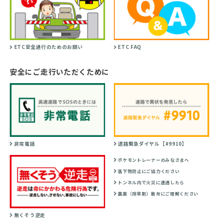
ETC安全通行のためのお願い
ETC FAQ
安全にご走行いただくために
非常電話
道路緊急ダイヤル【#9910】
ポケモントレーナーのみなさまへ
落下物防止にご協力ください
トンネル内で火災に遭遇したら
農薬（除草剤）散布にご理解ください
無くそう逆走