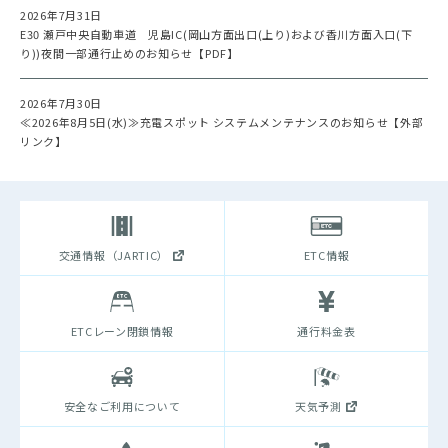
2026年7月31日
E30 瀬戸中央自動車道 児島IC(岡山方面出口(上り)および香川方面入口(下
り))夜間一部通行止めのお知らせ【PDF】
2026年7月30日
≪2026年8月5日(水)≫充電スポット システムメンテナンスのお知らせ【外部
リンク】
交通情報（JARTIC）
ETC情報
ETCレーン閉鎖情報
通行料金表
安全なご利用について
天気予測