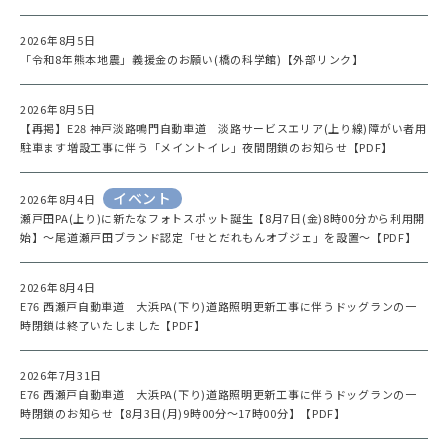
2026年8月5日
「令和8年熊本地震」義援金のお願い(橋の科学館)【外部リンク】
2026年8月5日
【再掲】E28 神戸淡路鳴門自動車道 淡路サービスエリア(上り線)障がい者用
駐車ます増設工事に伴う「メイントイレ」夜間閉鎖のお知らせ【PDF】
イベント
2026年8月4日
瀬戸田PA(上り)に新たなフォトスポット誕生【8月7日(金)8時00分から利用開
始】～尾道瀬戸田ブランド認定「せとだれもんオブジェ」を設置～【PDF】
2026年8月4日
E76 西瀬戸自動車道 大浜PA(下り)道路照明更新工事に伴うドッグランの一
時閉鎖は終了いたしました【PDF】
2026年7月31日
E76 西瀬戸自動車道 大浜PA(下り)道路照明更新工事に伴うドッグランの一
時閉鎖のお知らせ【8月3日(月)9時00分～17時00分】【PDF】