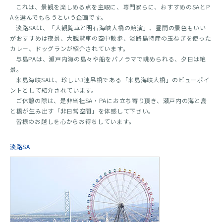
これは、景観を楽しめる点を主眼に、専門家らに、おすすめのSAとP
Aを選んでもらうという企画です。
淡路SAは、「大観覧車と明石海峡大橋の競演」、昼間の景色もいい
がおすすめは夜景、大観覧車の空中散歩、淡路島特産の玉ねぎを使った
カレー、ドッグランが紹介されています。
与島PAは、瀬戸内海の島々や船をパノラマで眺められる、夕日は絶
景。
来島海峡SAは、珍しい3連吊橋である「来島海峡大橋」のビューポイ
ントとして紹介されています。
ご休憩の際は、是非当社SA・PAにお立ち寄り頂き、瀬戸内の海と島
と橋が生み出す「非日常空間」を体感して下さい。
皆様のお越しを心からお待ちしています。
淡路SA