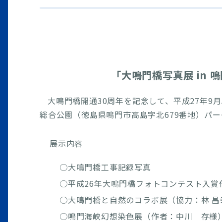
「大鳴門橋写真展 in
大鳴門橋開通30周年を記念して、平成27年9
総合公園（徳島県鳴門市高島字北679番地）パ
展示内容
○大鳴門橋工事記録写真
○平成26年大鳴門橋フォトコンテスト入賞
○大鳴門橋と自然のコラボ展（協力：林 昌
○鳴門海峡幻想染色展（作者：中川 存様