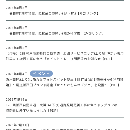
2026年8月5日
「令和8年熊本地震」義援金のお願い(SA・PA)【外部リンク】
2026年8月5日
「令和8年熊本地震」義援金のお願い(橋の科学館)【外部リンク】
2026年8月5日
【再掲】E28 神戸淡路鳴門自動車道 淡路サービスエリア(上り線)障がい者用
駐車ます増設工事に伴う「メイントイレ」夜間閉鎖のお知らせ【PDF】
イベント
2026年8月4日
瀬戸田PA(上り)に新たなフォトスポット誕生【8月7日(金)8時00分から利用開
始】～尾道瀬戸田ブランド認定「せとだれもんオブジェ」を設置～【PDF】
2026年8月4日
E76 西瀬戸自動車道 大浜PA(下り)道路照明更新工事に伴うドッグランの一
時閉鎖は終了いたしました【PDF】
2026年7月31日