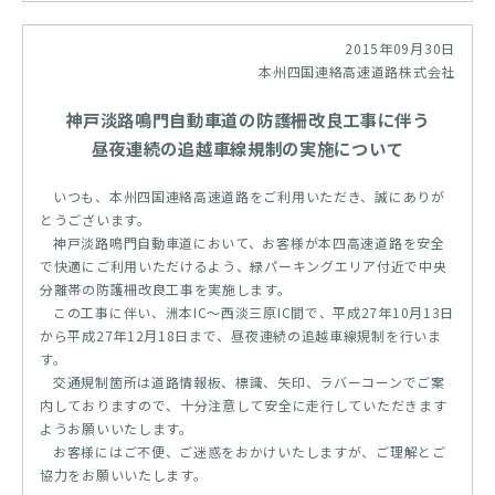
2015年09月30日
本州四国連絡高速道路株式会社
神戸淡路鳴門自動車道の防護柵改良工事に伴う
昼夜連続の追越車線規制の実施について
いつも、本州四国連絡高速道路をご利用いただき、誠にありが
とうございます。
神戸淡路鳴門自動車道において、お客様が本四高速道路を安全
で快適にご利用いただけるよう、緑パーキングエリア付近で中央
分離帯の防護柵改良工事を実施します。
この工事に伴い、洲本IC～西淡三原IC間で、平成27年10月13日
から平成27年12月18日まで、昼夜連続の追越車線規制を行いま
す。
交通規制箇所は道路情報板、標識、矢印、ラバーコーンでご案
内しておりますので、十分注意して安全に走行していただきます
ようお願いいたします。
お客様にはご不便、ご迷惑をおかけいたしますが、ご理解とご
協力をお願いいたします。