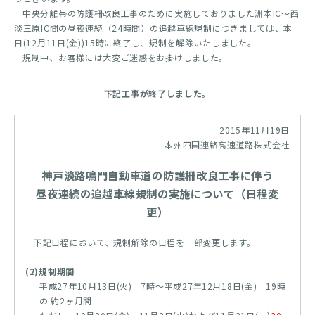
中央分離帯の防護柵改良工事のために実施しておりました洲本IC～西
淡三原IC間の昼夜連続（24時間）の追越車線規制につきましては、本
日(12月11日(金))15時に終了し、規制を解除いたしました。
規制中、お客様には大変ご迷惑をお掛けしました。
下記工事が終了しました。
2015年11月19日
本州四国連絡高速道路株式会社
神戸淡路鳴門自動車道の防護柵改良工事に伴う
昼夜連続の追越車線規制の実施について（日程変
更）
下記日程において、規制解除の日程を一部変更します。
(2)規制期間
平成27年10月13日(火) 7時～平成27年12月18日(金) 19時
の 約2ヶ月間