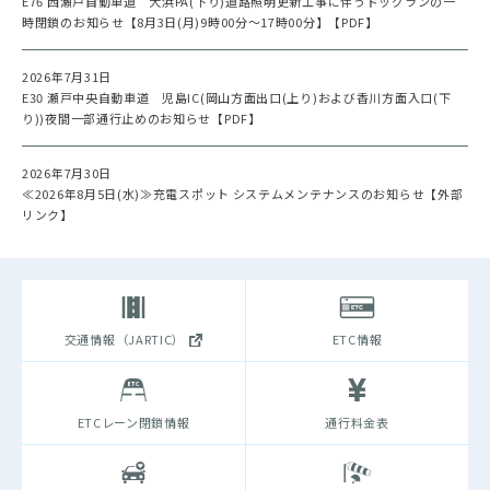
E76 西瀬戸自動車道 大浜PA(下り)道路照明更新工事に伴うドッグランの一
時閉鎖のお知らせ【8月3日(月)9時00分～17時00分】【PDF】
2026年7月31日
E30 瀬戸中央自動車道 児島IC(岡山方面出口(上り)および香川方面入口(下
り))夜間一部通行止めのお知らせ【PDF】
2026年7月30日
≪2026年8月5日(水)≫充電スポット システムメンテナンスのお知らせ【外部
リンク】
交通情報（JARTIC）
ETC情報
ETCレーン閉鎖情報
通行料金表