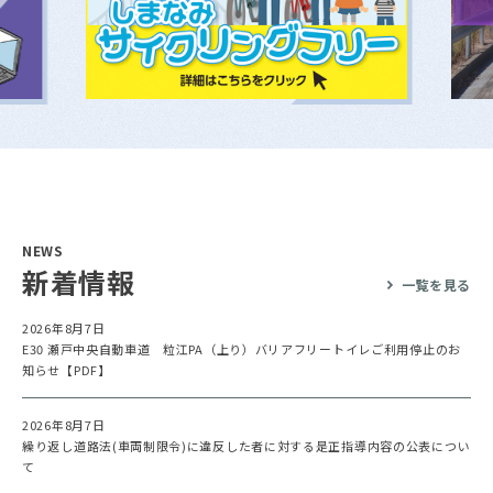
NEWS
新着情報
一覧を見る
2026年8月7日
E30 瀬戸中央自動車道 粒江PA（上り）バリアフリートイレご利用停止のお
知らせ【PDF】
2026年8月7日
繰り返し道路法(車両制限令)に違反した者に対する是正指導内容の公表につい
て