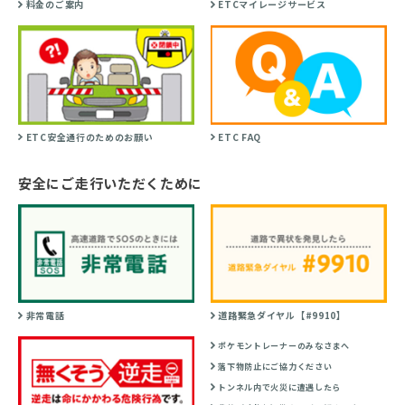
料金のご案内
ETCマイレージサービス
ETC安全通行のためのお願い
ETC FAQ
安全にご走行いただくために
非常電話
道路緊急ダイヤル【#9910】
ポケモントレーナーのみなさまへ
落下物防止にご協力ください
トンネル内で火災に遭遇したら