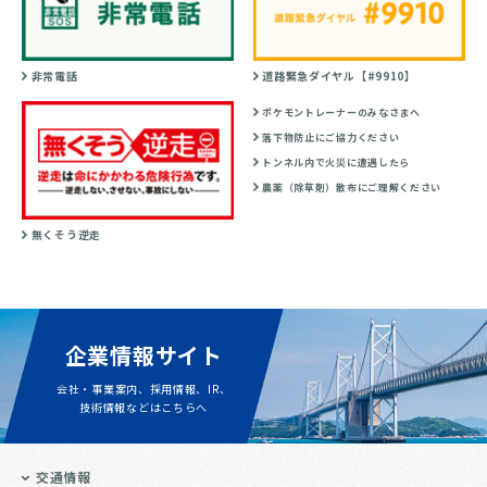
非常電話
道路緊急ダイヤル【#9910】
ポケモントレーナーのみなさまへ
落下物防止にご協力ください
トンネル内で火災に遭遇したら
農薬（除草剤）散布にご理解ください
無くそう逆走
企業情報サイト
会社・事業案内、採用情報、IR、
技術情報などはこちらへ
交通情報