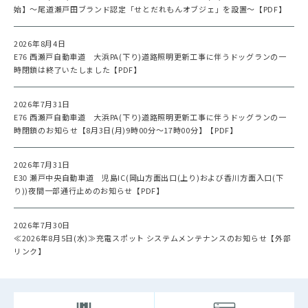
始】～尾道瀬戸田ブランド認定「せとだれもんオブジェ」を設置～【PDF】
2026年8月4日
E76 西瀬戸自動車道 大浜PA(下り)道路照明更新工事に伴うドッグランの一
時閉鎖は終了いたしました【PDF】
2026年7月31日
E76 西瀬戸自動車道 大浜PA(下り)道路照明更新工事に伴うドッグランの一
時閉鎖のお知らせ【8月3日(月)9時00分～17時00分】【PDF】
2026年7月31日
E30 瀬戸中央自動車道 児島IC(岡山方面出口(上り)および香川方面入口(下
り))夜間一部通行止めのお知らせ【PDF】
2026年7月30日
≪2026年8月5日(水)≫充電スポット システムメンテナンスのお知らせ【外部
リンク】