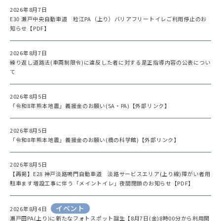
2026年8月7日
E30 瀬戸中央自動車道 粒江PA（上り）バリアフリートイレご利用停止のお
知らせ【PDF】
2026年8月7日
繰り返し道路法(車両制限令)に違反した者に対する是正指導内容の公表につい
て
2026年8月5日
「令和8年熊本地震」義援金のお願い(SA・PA)【外部リンク】
2026年8月5日
「令和8年熊本地震」義援金のお願い(橋の科学館)【外部リンク】
2026年8月5日
【再掲】E28 神戸淡路鳴門自動車道 淡路サービスエリア(上り線)障がい者用
駐車ます増設工事に伴う「メイントイレ」夜間閉鎖のお知らせ【PDF】
イベント
2026年8月4日
瀬戸田PA(上り)に新たなフォトスポット誕生【8月7日(金)8時00分から利用開