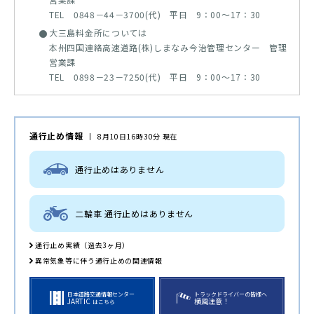
TEL 0848－44－3700(代) 平日 9：00～17：30
大三島料金所については
本州四国連絡高速道路(株)しまなみ今治管理センター 管理
営業課
TEL 0898－23－7250(代) 平日 9：00～17：30
通行止め情報
8月10日16時30分 現在
通行止めはありません
二輪車 通行止めはありません
通行止め実績（過去3ヶ月）
異常気象等に伴う通行止めの関連情報
日本道路交通情報センター
トラックドライバーの皆様へ
JARTIC
横風注意！
はこちら