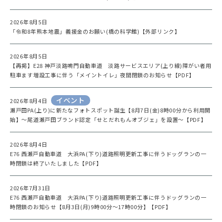
2026年8月5日
「令和8年熊本地震」義援金のお願い(橋の科学館)【外部リンク】
2026年8月5日
【再掲】E28 神戸淡路鳴門自動車道 淡路サービスエリア(上り線)障がい者用
駐車ます増設工事に伴う「メイントイレ」夜間閉鎖のお知らせ【PDF】
イベント
2026年8月4日
瀬戸田PA(上り)に新たなフォトスポット誕生【8月7日(金)8時00分から利用開
始】～尾道瀬戸田ブランド認定「せとだれもんオブジェ」を設置～【PDF】
2026年8月4日
E76 西瀬戸自動車道 大浜PA(下り)道路照明更新工事に伴うドッグランの一
時閉鎖は終了いたしました【PDF】
2026年7月31日
E76 西瀬戸自動車道 大浜PA(下り)道路照明更新工事に伴うドッグランの一
時閉鎖のお知らせ【8月3日(月)9時00分～17時00分】【PDF】