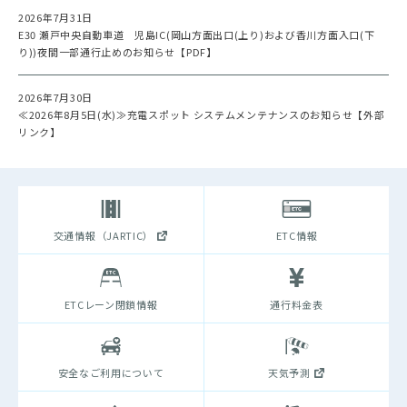
2026年7月31日
E30 瀬戸中央自動車道 児島IC(岡山方面出口(上り)および香川方面入口(下
り))夜間一部通行止めのお知らせ【PDF】
2026年7月30日
≪2026年8月5日(水)≫充電スポット システムメンテナンスのお知らせ【外部
リンク】
交通情報（JARTIC）
ETC情報
ETCレーン閉鎖情報
通行料金表
安全なご利用について
天気予測