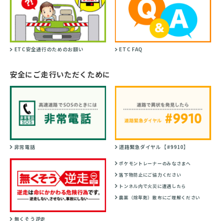
ETC安全通行のためのお願い
ETC FAQ
安全にご走行いただくために
非常電話
道路緊急ダイヤル【#9910】
ポケモントレーナーのみなさまへ
落下物防止にご協力ください
トンネル内で火災に遭遇したら
農薬（除草剤）散布にご理解ください
無くそう逆走