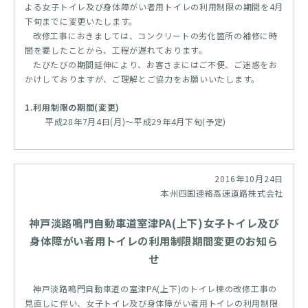
よる女子トイレ及び身体障がい者用トイレの利用制限の期間を4月
下旬までに変更いたします。
改修工事におきましては、コンクリートの劣化箇所の補修に時
間を要したことから、工程が遅れております。
たびたびの期間延伸により、お客さまにはご不便、ご迷惑をお
かけしておりますが、ご理解とご協力をお願いいたします。
1.利用制限の期間(変更)
平成28年7月4日(月)～平成29年4月下旬(予定)
2016年10月24日
本州四国連絡高速道路株式会社
神戸淡路鳴門自動車道室津PA(上下)女子トイレ及び
身体障がい者用トイレの利用制限期間変更のお知ら
せ
神戸淡路鳴門自動車道の室津PA(上下)のトイレ棟の改修工事の
見直しに伴い、女子トイレ及び身体障がい者用トイレの利用制限