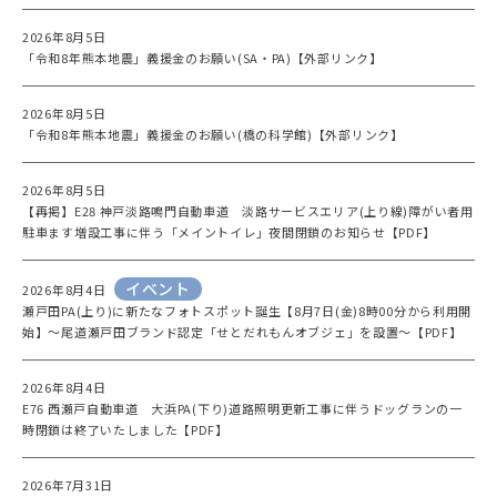
2026年8月5日
「令和8年熊本地震」義援金のお願い(SA・PA)【外部リンク】
2026年8月5日
「令和8年熊本地震」義援金のお願い(橋の科学館)【外部リンク】
2026年8月5日
【再掲】E28 神戸淡路鳴門自動車道 淡路サービスエリア(上り線)障がい者用
駐車ます増設工事に伴う「メイントイレ」夜間閉鎖のお知らせ【PDF】
イベント
2026年8月4日
瀬戸田PA(上り)に新たなフォトスポット誕生【8月7日(金)8時00分から利用開
始】～尾道瀬戸田ブランド認定「せとだれもんオブジェ」を設置～【PDF】
2026年8月4日
E76 西瀬戸自動車道 大浜PA(下り)道路照明更新工事に伴うドッグランの一
時閉鎖は終了いたしました【PDF】
2026年7月31日