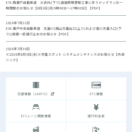
E76 西瀬戸自動車道 大浜PA(下り)道路照明更新工事に伴うドッグランの一
時閉鎖のお知らせ【8月3日(月)9時00分～17時00分】【PDF】
2026年7月31日
E30 瀬戸中央自動車道 児島IC(岡山方面出口(上り)および香川方面入口(下
り))夜間一部通行止めのお知らせ【PDF】
2026年7月30日
≪2026年8月5日(水)≫充電スポット システムメンテナンスのお知らせ【外部
リンク】
交通情報（JARTIC）
ETC情報
ETCレーン閉鎖情報
通行料金表